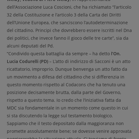
dell’Associazione Luca Coscioni, che ha richiamato “l’articolo
32 della Costituzione e l’articolo 3 della Carta dei Diritti
dell’Unione Europea, che sanciscono l’autodeterminazione
del cittadino. Principi che dovrebbero essere iscritti nel Dna
dei politici, che invece fanno il gioco delle tre carte”, sia da
alcuni deputati del Pd.
“Condivido questa battaglia da sempre – ha detto
l’On.
Lucia Codurelli (PD)
– L’atto di indirizzo di Sacconi è un atto
ricattatorio, improprio. Dunque benvenga un atto fatto da
un movimento a difesa del cittadino che si differenzia in
questo momento rispetto al Codacons che ha tenuto una
posizione decisamente brutta, dalla parte del Governo,
rispetto a questo tema. Io credo che l’iniziativa fatta da
MDC sia fondamentale in un momento come questo in cui
si sta discutendo la legge sul testamento biologico.
Sappiamo che il testo depositato dalla maggioranza non
promette assolutamente bene; se dovesse venire approvata
peggiorerebbe la situazione attuale. Ci troviamo di fronte