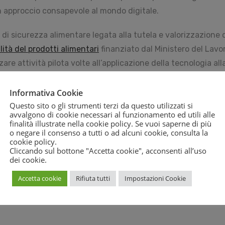
 un approccio consapevole al mondo digitale.
di sicurezza alimentare legata alla tutela e valorizzazione d
ità del prodotti alimentari
finanziato dal Ministero del Lavoro
re attività pilota volte all’applicazione della tecnologia alla 
 consapevole e responsabile.
Informativa Cookie
Questo sito o gli strumenti terzi da questo utilizzati si
avvalgono di cookie necessari al funzionamento ed utili alle
finalità illustrate nella cookie policy. Se vuoi saperne di più
o negare il consenso a tutti o ad alcuni cookie, consulta la
cookie policy
.
Cliccando sul bottone "Accetta cookie", acconsenti all’uso
dei cookie.
Accetta cookie
Rifiuta tutti
Impostazioni Cookie