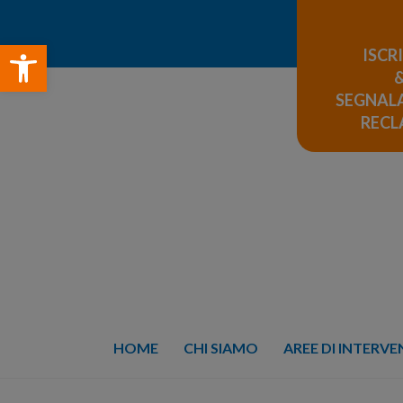
Open toolbar
ISCR
SEGNALA
REC
HOME
CHI SIAMO
AREE DI INTERV