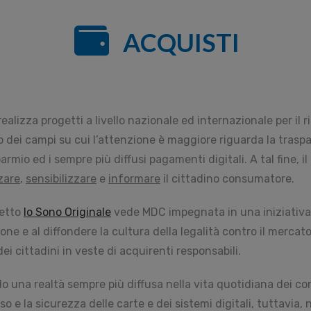
ACQUISTI
ealizza progetti a livello nazionale ed internazionale per il
no dei campi su cui l’attenzione è maggiore riguarda la trasp
armio ed i sempre più diffusi pagamenti digitali. A tal fine, 
zare
,
sensibilizzare
e
informare
il cittadino consumatore.
getto
Io Sono Originale
vede MDC impegnata in una iniziativa 
ione e al diffondere la cultura della legalità contro il mercat
i cittadini in veste di acquirenti responsabili.
o una realtà sempre più diffusa nella vita quotidiana dei 
’uso e la sicurezza delle carte e dei sistemi digitali, tuttavi