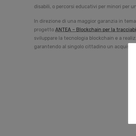
disabili, o percorsi educativi per minori per
In direzione di una maggior garanzia in tema 
progetto
ANTEA – Blockchain per la tracciabil
sviluppare la tecnologia blockchain e a realizza
garantendo al singolo cittadino un acquisto