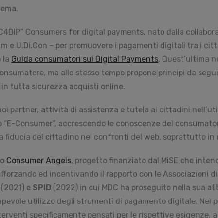
tema.
 “C4DIP” Consumers for digital payments, nato dalla collabor
 U.Di.Con – per promuovere i pagamenti digitali tra i cittadi
 la
Guida consumatori sui Digital Payments
. Quest’ultima no
onsumatore, ma allo stesso tempo propone principi da seguir
 in tutta sicurezza acquisti online.
oi partner, attività di assistenza e tutela ai cittadini nell’ut
tto “E-Consumer”, accrescendo le conoscenze del consumator
fiducia del cittadino nei confronti del web, soprattutto in r
so
Consumer Angels
, progetto finanziato dal MiSE che inten
orzando ed incentivando il rapporto con le Associazioni di c
(2021) e
SPID
(2022) in cui MDC ha proseguito nella sua att
evole utilizzo degli strumenti di pagamento digitale. Nel pr
interventi specificamente pensati per le rispettive esigenze, 