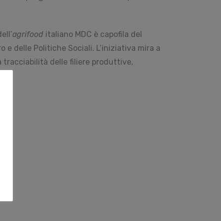
ell’
agrifood
italiano MDC è capofila del
 e delle Politiche Sociali. L’iniziativa mira a
tracciabilità delle filiere produttive,