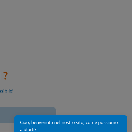
 ?
sibile!
Ciao, benvenuto nel nostro sito, come possiamo 
aiutarti?