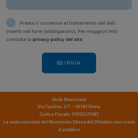
Presto il consenso al trattamento dei dati
inseriti nel form (obbligatorio). Per maggiori info
consulta la
privacy policy del sito
INVIA
Sede Nazionale
Via Casilina, 3/T – 00182 Roma
Codice Fiscale: 97055270587
La sede nazionale del Movimento Difesa del Cittadino non riceve
al pubblico