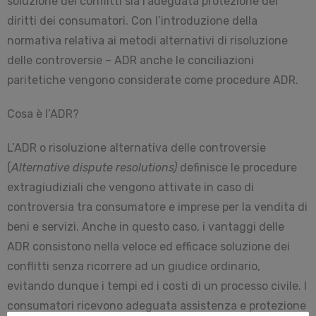
soluzione dei conflitti sia l’adeguata protezione dei
diritti dei consumatori. Con l’introduzione della
normativa relativa ai metodi alternativi di risoluzione
delle controversie – ADR anche le conciliazioni
paritetiche vengono considerate come procedure ADR.
Cosa è l’ADR?
L’ADR o risoluzione alternativa delle controversie
(
Alternative dispute resolutions)
definisce le procedure
extragiudiziali che vengono attivate in caso di
controversia tra consumatore e imprese per la vendita di
beni e servizi. Anche in questo caso, i vantaggi delle
ADR consistono nella veloce ed efficace soluzione dei
conflitti senza ricorrere ad un giudice ordinario,
evitando dunque i tempi ed i costi di un processo civile. I
consumatori ricevono adeguata assistenza e protezione