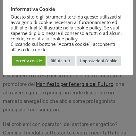
dei propri diritti.
Informativa Cookie
Questo sito o gli strumenti terzi da questo utilizzati si
In seguito alla pandemia da COVID-19 e la relativa crisi
avvalgono di cookie necessari al funzionamento ed
sanitaria ed economica, l’Associazione ha promosso il
utili alle finalità illustrate nella cookie policy. Se vuoi
saperne di più o negare il consenso a tutti o ad alcuni
Vademecum
per le misure a favore dei consumatori del
cookie, consulta la
cookie policy
.
Cliccando sul bottone "Accetta cookie", acconsenti
mercato dell’energia, aprendo un canale di
all’uso dei cookie.
comunicazione diretto tra consumatori e operatori del
Accetta cookie
Rifiuta tutti
Impostazioni Cookie
settore energetico.
Il Movimento Difesa del cittadino è inoltre ideatore e
promotore del
Manifesto per l’energia del Futuro
, che
attraverso quattro principi intende disegnare un
mercato energetico che abbia come protagonista
principale il consumatore.
Hai problemi con operatori del settore energetico?
Compila il modulo sottostante e verrai ricontattato da