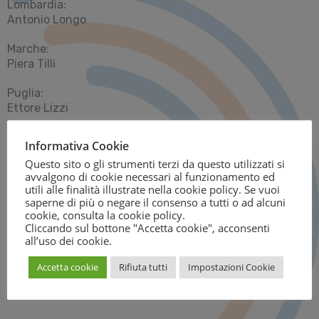
Lombardia:
Antonio Longo
Marche:
Piera Tilli
Puglia:
Ettore Lizzi
Sardegna:
Informativa Cookie
Federica Deplano
Questo sito o gli strumenti terzi da questo utilizzati si
avvalgono di cookie necessari al funzionamento ed
Sicilia:
utili alle finalità illustrate nella cookie policy. Se vuoi
Enrichetta Guerrieri
saperne di più o negare il consenso a tutti o ad alcuni
cookie, consulta la
cookie policy
.
Toscana:
Cliccando sul bottone "Accetta cookie", acconsenti
all’uso dei cookie.
Desirèe Diddi
Accetta cookie
Rifiuta tutti
Impostazioni Cookie
Umbria:
Cristina Rosetti