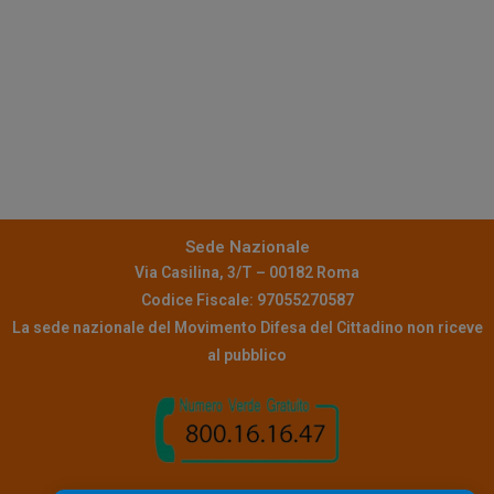
Sede Nazionale
Via Casilina, 3/T – 00182 Roma
Codice Fiscale: 97055270587
La sede nazionale del Movimento Difesa del Cittadino non riceve
al pubblico