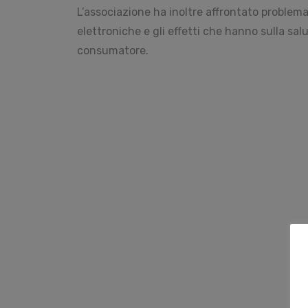
L’associazione ha inoltre affrontato problema
elettroniche e gli effetti che hanno sulla salu
consumatore.