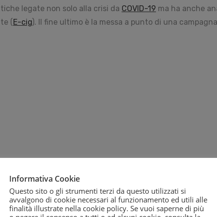
tiche legate non solo alla crisi da
COVID-19
ma ha anche ana
te (
E-cig
). Il fine ultimo è la messa a punto di una campagn
Informativa Cookie
Questo sito o gli strumenti terzi da questo utilizzati si
avvalgono di cookie necessari al funzionamento ed utili alle
finalità illustrate nella cookie policy. Se vuoi saperne di più