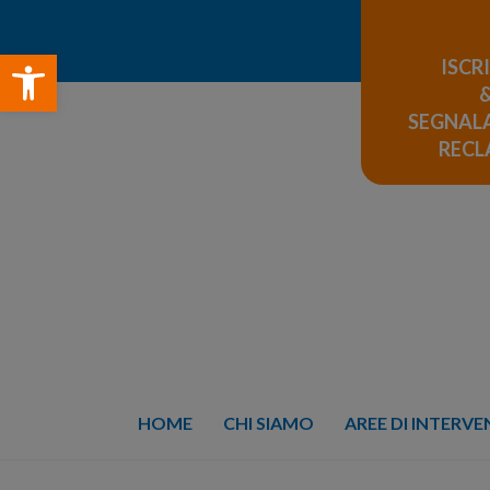
Open toolbar
ISCR
SEGNALA
REC
HOME
CHI SIAMO
AREE DI INTERV