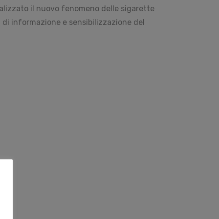
lizzato il nuovo fenomeno delle sigarette
a di informazione e sensibilizzazione del