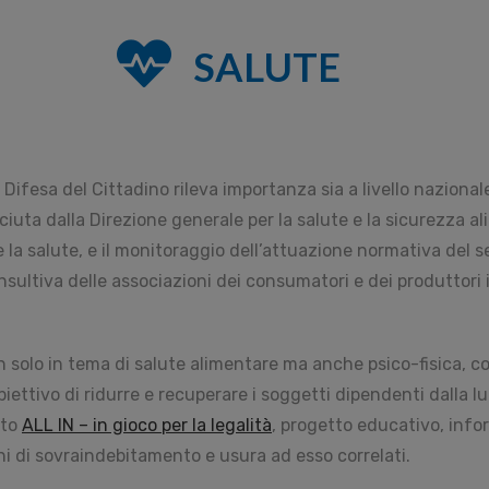
SALUTE
Difesa del Cittadino rileva importanza sia a livello naziona
sciuta dalla Direzione generale per la salute e la sicurezza 
 la salute, e il monitoraggio dell’attuazione normativa del se
nsultiva delle associazioni dei consumatori e dei produttori i
n solo in tema di salute alimentare ma anche psico-fisica, c
biettivo di ridurre e recuperare i soggetti dipendenti dalla
tto
ALL IN – in gioco per la legalità
, progetto educativo, infor
i di sovraindebitamento e usura ad esso correlati.