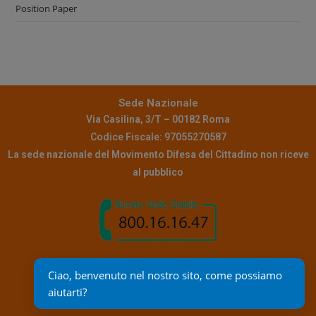
Position Paper
Sede Nazionale
Via Casilina, 3/T – 00182 Roma
Codice Fiscale: 97055270587
La sede nazionale del Movimento Difesa del Cittadino non riceve
al pubblico
Contatti
Ciao, benvenuto nel nostro sito, come possiamo 
Pec:
info@pec.mdc.it
aiutarti?
Mail assistenza:
reclami@mdc.it