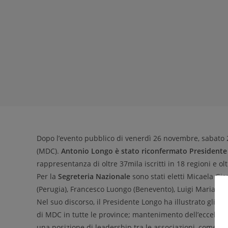
Dopo l’evento pubblico di venerdì 26 novembre, sabato 2
(MDC).
Antonio Longo è stato riconfermato Presidente
rappresentanza di oltre 37mila iscritti in 18 regioni e oltr
Per la
Segreteria Nazionale
sono stati eletti Micaela Gir
(Perugia), Francesco Luongo (Benevento), Luigi Mariano 
Nel suo discorso, il Presidente Longo ha illustrato gli
obi
di MDC in tutte le province; mantenimento dell’eccellenza
una posizione di leadership tra le associazioni, come la 