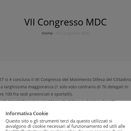
VII Congresso MDC
Home
»
VII Congresso MDC
7 si è concluso il VII Congresso del Movimento Difesa del Cittadin
a larghissima maggioranza (1 solo voto contrario di 76 delegati in
e 100 fra sedi provinciali e sportelli).
ardi (Ascoli Piceno), Lucia Moreschi (Milano), Cristina Rosetti
(Lecce), Giuseppe Messina (Palermo).
Informativa Cookie
ettivi strategici dei prossimi anni
: consolidamento della presenza
Questo sito o gli strumenti terzi da questo utilizzati si
 in settori nei quali l’associazione ha conquistato in questi anni
avvalgono di cookie necessari al funzionamento ed utili alle
sicurezza alimentare, la tutela dei minori, l’informazione ai