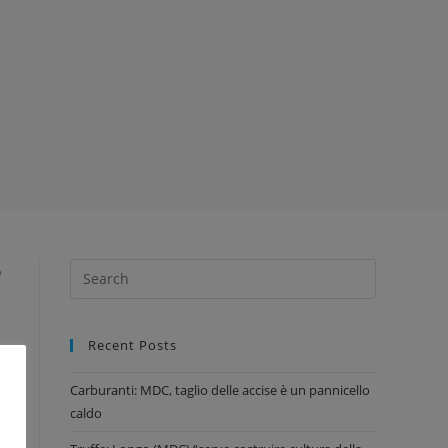
o
Recent Posts
Carburanti: MDC, taglio delle accise è un pannicello
caldo