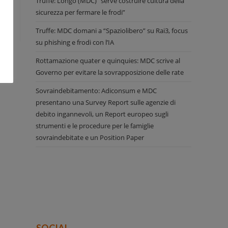
Truffe: Longo (MDC) “serve costruire cultura della
sicurezza per fermare le frodi”
Truffe: MDC domani a “Spaziolibero” su Rai3, focus
su phishing e frodi con l’IA
Rottamazione quater e quinquies: MDC scrive al
Governo per evitare la sovrapposizione delle rate
Sovraindebitamento: Adiconsum e MDC
presentano una Survey Report sulle agenzie di
debito ingannevoli, un Report europeo sugli
strumenti e le procedure per le famiglie
sovraindebitate e un Position Paper
SOCIAL