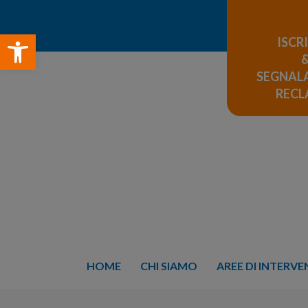
Open toolbar
ISCR
SEGNALA
REC
HOME
CHI SIAMO
AREE DI INTERV