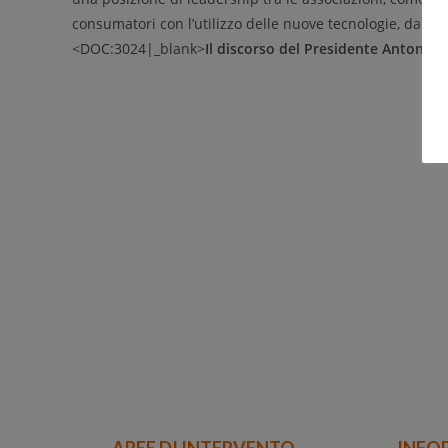
consumatori con l’utilizzo delle nuove tecnologie, dai so
<DOC:3024|_blank>
Il discorso del Presidente Antonio
AREE DI INTERVENTO
INFO