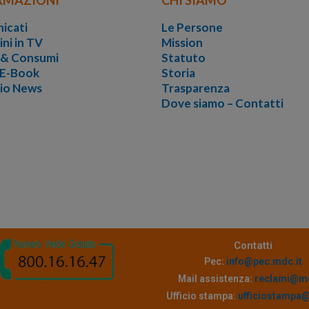
icati
Le Persone
ini in TV
Mission
i & Consumi
Statuto
 E-Book
Storia
vio News
Trasparenza
Dove siamo – Contatti
Contatti
Pec:
info@pec.mdc.it
Mail assistenza:
reclami@md
Ufficio stampa:
ufficiostampa