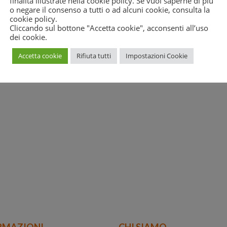
finalità illustrate nella cookie policy. Se vuoi saperne di più
o negare il consenso a tutti o ad alcuni cookie, consulta la
cial forum alle web tv.
cookie policy
.
 Longo
Cliccando sul bottone "Accetta cookie", acconsenti all’uso
dei cookie.
Accetta cookie
Rifiuta tutti
Impostazioni Cookie
RMAZIONI
CHI SIAMO