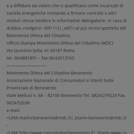
e a diffidare da coloro che si qualificano come incaricati di
società energetiche invitando a firmare contratti o altri
moduli senza rendere le informative obbligatorie. In caso di
dubbio, rivolgersi <RIF:112|_self|>al più vicino sportello del
Movimento Difesa del Cittadino.
Ufficio Stampa Movimento Difesa del Cittadino (MDC)
Via Quintino Sella, 41 00187 Roma
tel. 06/4881891 – fax 06/42013163
—————————–
Movimento Difesa del Cittadino Benevento
Associazione Nazionale di Consumatori e Utenti Sede
Provinciale di Benevento
Viale Mellusi n. 68 – 82100 Benevento Tel. 0824/279229 Fax.
0824/52698
e-mail:
<LINK:mailto:benevento@mdc.it|_blank>benevento@mdc.it
–
<LINK:http://www.consumatoribenevento.it|_blank>www.co