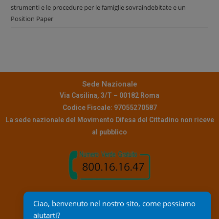
strumenti e le procedure per le famiglie sovraindebitate e un
Position Paper
Sede Nazionale
Via Casilina, 3/T – 00182 Roma
Codice Fiscale: 97055270587
La sede nazionale del Movimento Difesa del Cittadino non riceve
al pubblico
Contatti
Ciao, benvenuto nel nostro sito, come possiamo 
Pec:
info@pec.mdc.it
aiutarti?