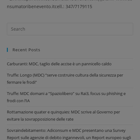
nsumatoribenevento.itcell.: 347/7179115
Recent Posts
Carburanti: MDC, taglio delle accise è un pannicello caldo
Truffe: Longo (MDC) “serve costruire cultura della sicurezza per
fermare le frodi”
Truffe: MDC domani a “Spaziolibero” su Rai3, focus su phishing e
frodi con l’IA
Rottamazione quater e quinquies: MDC scrive al Governo per
evitare la sovrapposizione delle rate
Sovraindebitamento: Adiconsum e MDC presentano una Survey
Report sulle agenzie di debito ingannevoli, un Report europeo sugli