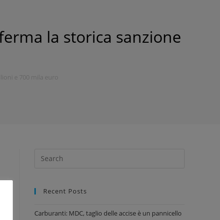
ferma la storica sanzione
lioni e 700 mila euro
Recent Posts
Carburanti: MDC, taglio delle accise è un pannicello