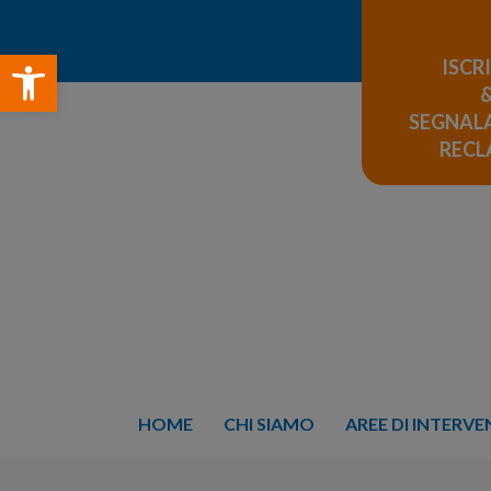
Open toolbar
ISCR
SEGNALA
REC
HOME
CHI SIAMO
AREE DI INTERV