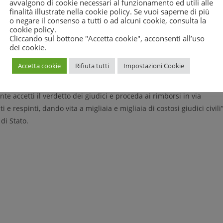
avvalgono di cookie necessari al funzionamento ed utili alle
finalità illustrate nella cookie policy. Se vuoi saperne di più
o negare il consenso a tutti o ad alcuni cookie, consulta la
enti delle regioni Campania, Puglia, Basilicata, Calabria e Sardegna
cookie policy
.
to previste nelle altre regioni italiane, essendo costretti a
Cliccando sul bottone "Accetta cookie", acconsenti all’uso
e l’apertura degli sportelli presso banche convenzionate, Enel
dei cookie.
tale possibilità fino al marzo 2006. Da qui l’ulteriore ricorso
Accetta cookie
Rifiuta tutti
Impostazioni Cookie
nzione amministrativa degli ultimi anni in violazione degli obbligh
e accetti il verdetto dei giudici e proceda ai rimborsi in via
 e respinti, dando vita a migliaia e migliaia di costosi giudici civili”
di Stato.