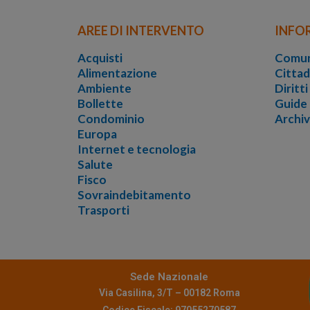
AREE DI INTERVENTO
INFO
Acquisti
Comun
Alimentazione
Cittad
Ambiente
Diritt
Bollette
Guide
Condominio
Archi
Europa
Internet e tecnologia
Salute
Fisco
Sovraindebitamento
Trasporti
Sede Nazionale
Via Casilina, 3/T – 00182 Roma
Codice Fiscale: 97055270587