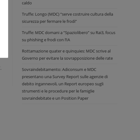
caldo
Truffe: Longo (MDC) “serve costruire cultura della
sicurezza per fermare le frodi”
Truffe: MDC domani a “Spaziolibero” su Rai3, focus
su phishing e frodi con l’IA
i
Rottamazione quater e quinquies: MDC scrive al
Governo per evitare la sovrapposizione delle rate
.
Sovraindebitamento: Adiconsum e MDC
presentano una Survey Report sulle agenzie di
debito ingannevoli, un Report europeo sugli
strumenti e le procedure per le famiglie
sovraindebitate e un Position Paper