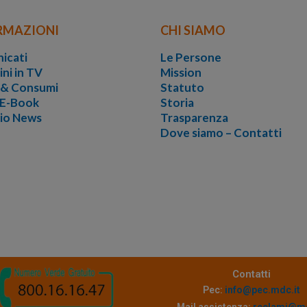
RMAZIONI
CHI SIAMO
icati
Le Persone
ini in TV
Mission
i & Consumi
Statuto
 E-Book
Storia
vio News
Trasparenza
Dove siamo – Contatti
Contatti
Pec:
info@pec.mdc.it
Mail assistenza:
reclami@md