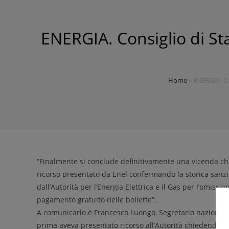
ENERGIA. Consiglio di St
Home
»
ENERGIA. Con
“Finalmente si conclude definitivamente una vicenda che d
ricorso presentato da Enel confermando la storica sanzi
dall’Autorità per l’Energia Elettrica e il Gas per l’omissio
pagamento gratuito delle bollette”.
A comunicarlo è Francesco Luongo, Segretario nazionale
prima aveva presentato ricorso all’Autorità chiedendo la 