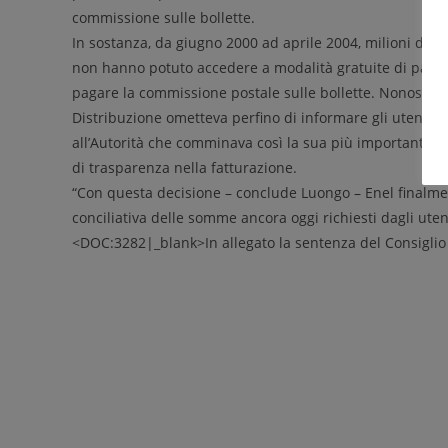
commissione sulle bollette.
In sostanza, da giugno 2000 ad aprile 2004, milioni di ut
non hanno potuto accedere a modalità gratuite di pagamen
pagare la commissione postale sulle bollette. Nonostant
Distribuzione ometteva perfino di informare gli utenti di 
all’Autorità che comminava così la sua più importante sa
di trasparenza nella fatturazione.
“Con questa decisione – conclude Luongo – Enel finalment
conciliativa delle somme ancora oggi richiesti dagli utenti
<DOC:3282|_blank>In allegato la sentenza del Consiglio 