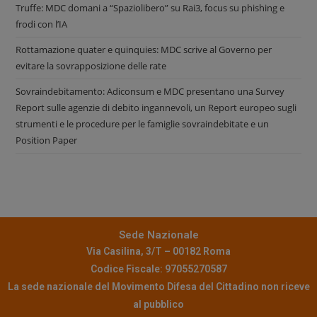
Truffe: MDC domani a “Spaziolibero” su Rai3, focus su phishing e
frodi con l’IA
Rottamazione quater e quinquies: MDC scrive al Governo per
evitare la sovrapposizione delle rate
Sovraindebitamento: Adiconsum e MDC presentano una Survey
Report sulle agenzie di debito ingannevoli, un Report europeo sugli
strumenti e le procedure per le famiglie sovraindebitate e un
Position Paper
Sede Nazionale
Via Casilina, 3/T – 00182 Roma
Codice Fiscale: 97055270587
La sede nazionale del Movimento Difesa del Cittadino non riceve
al pubblico