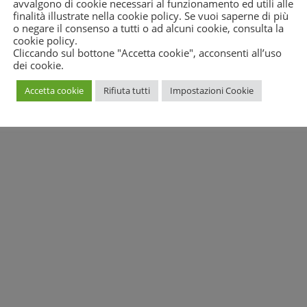
avvalgono di cookie necessari al funzionamento ed utili alle
 il voto di fiducia non fosse altro che un tentativo maldestro di
finalità illustrate nella cookie policy. Se vuoi saperne di più
o negare il consenso a tutti o ad alcuni cookie, consulta la
cookie policy
.
tte le sue strutture locali nell’informazione ai cittadini per far sì ch
Cliccando sul bottone "Accetta cookie", acconsenti all’uso
rendum.
dei cookie.
Accetta cookie
Rifiuta tutti
Impostazioni Cookie