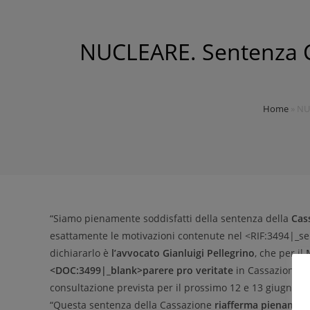
NUCLEARE. Sentenza Ca
Home
»
NUC
“Siamo pienamente soddisfatti della sentenza della
Cas
esattamente le motivazioni contenute nel <RIF:3494|_sel
dichiararlo è
l’avvocato Gianluigi Pellegrino
, che per il
<DOC:3499|_blank>parere pro veritate
in Cassazione i
consultazione prevista per il prossimo 12 e 13 giugno.
“Questa sentenza della Cassazione
riafferma pienamente