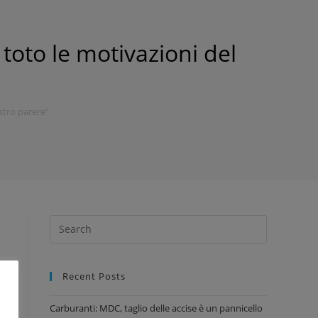
oto le motivazioni del
stro parere”
Recent Posts
a
Carburanti: MDC, taglio delle accise è un pannicello