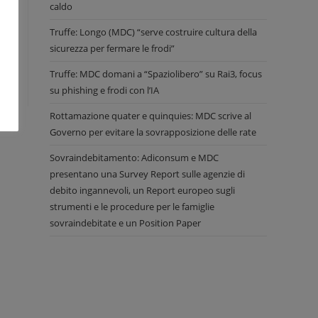
caldo
Truffe: Longo (MDC) “serve costruire cultura della
e
sicurezza per fermare le frodi”
Truffe: MDC domani a “Spaziolibero” su Rai3, focus
su phishing e frodi con l’IA
Rottamazione quater e quinquies: MDC scrive al
Governo per evitare la sovrapposizione delle rate
Sovraindebitamento: Adiconsum e MDC
presentano una Survey Report sulle agenzie di
debito ingannevoli, un Report europeo sugli
strumenti e le procedure per le famiglie
sovraindebitate e un Position Paper