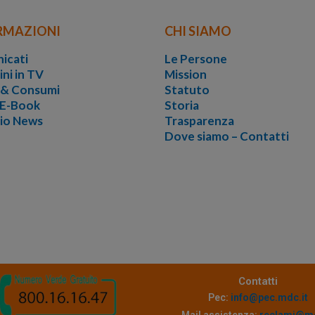
RMAZIONI
CHI SIAMO
icati
Le Persone
ini in TV
Mission
i & Consumi
Statuto
 E-Book
Storia
vio News
Trasparenza
Dove siamo – Contatti
Contatti
Pec:
info@pec.mdc.it
Mail assistenza:
reclami@md