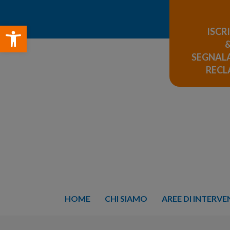
Open toolbar
ISCR
SEGNALA
REC
HOME
CHI SIAMO
AREE DI INTERV