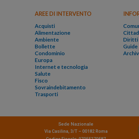
AREE DI INTERVENTO
INFO
Acquisti
Comun
Alimentazione
Cittad
Ambiente
Diritt
Bollette
Guide
Condominio
Archi
Europa
Internet e tecnologia
Salute
Fisco
Sovraindebitamento
Trasporti
Sede Nazionale
Via Casilina, 3/T – 00182 Roma
Codice Fiscale: 97055270587