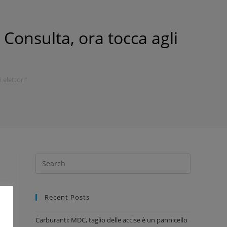
 Consulta, ora tocca agli
 elettori”
a
Recent Posts
i
Carburanti: MDC, taglio delle accise è un pannicello