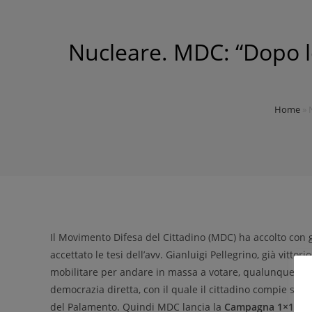
Nucleare. MDC: “Dopo le 
Home
»
Il Movimento Difesa del Cittadino (MDC) ha accolto con 
accettato le tesi dell’avv. Gianluigi Pellegrino, già vittor
mobilitare per andare in massa a votare, qualunque sia l
democrazia diretta, con il quale il cittadino compie scel
del Palamento. Quindi MDC lancia la
Campagna 1×10=