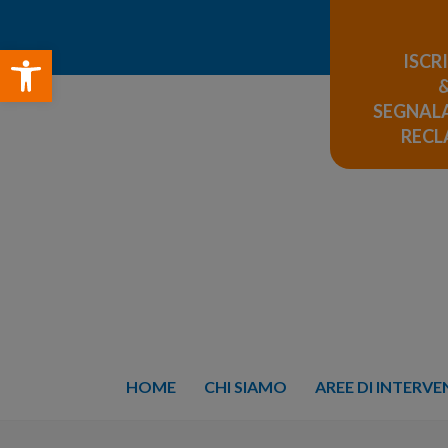
Open toolbar
ISCR
SEGNALA
REC
HOME
CHI SIAMO
AREE DI INTERV