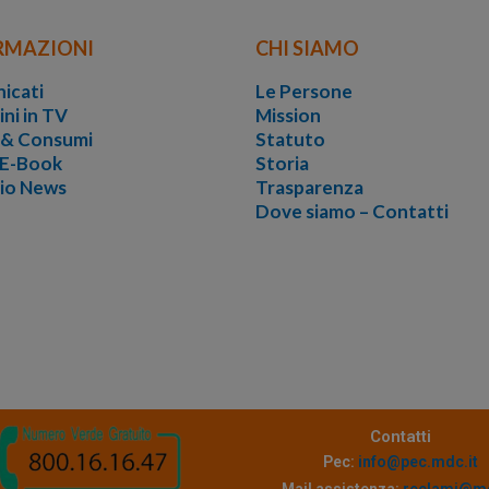
RMAZIONI
CHI SIAMO
icati
Le Persone
ini in TV
Mission
i & Consumi
Statuto
 E-Book
Storia
vio News
Trasparenza
Dove siamo – Contatti
Contatti
Pec:
info@pec.mdc.it
Mail assistenza:
reclami@md