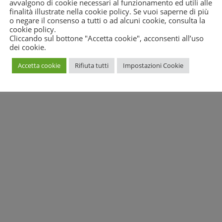
avvalgono di cookie necessari al funzionamento ed utili alle
e il quorum del 50% + 1 voto dipende solo dai cittadini, sempre c
finalità illustrate nella cookie policy. Se vuoi saperne di più
o negare il consenso a tutti o ad alcuni cookie, consulta la
’informazione, finora molto scarsa. Tutte le oltre 100 sedi e sportell
cookie policy
.
sta campagna”.
Cliccando sul bottone "Accetta cookie", acconsenti all’uso
Pellegrino presenta Memoria alla Corte Costituzionale
dei cookie.
Accetta cookie
Rifiuta tutti
Impostazioni Cookie