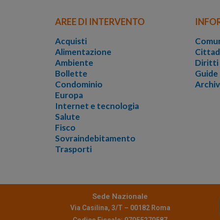
AREE DI INTERVENTO
INFO
Acquisti
Comun
Alimentazione
Cittad
Ambiente
Diritt
Bollette
Guide
Condominio
Archi
Europa
Internet e tecnologia
Salute
Fisco
Sovraindebitamento
Trasporti
Sede Nazionale
Via Casilina, 3/T – 00182 Roma
Codice Fiscale: 97055270587