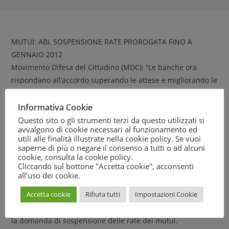
MUTUI: ABI, SOSPENSIONE RATE PROROGATA FINO A
GENNAIO 2012
Movimento Difesa del Cittadino (MDC): “Le banche ora
rispondano all’accordo superando le attese e migliorando le
condizioni”
“Siamo soddisfatti di questo nuovo accordo: l’Abi ha
Informativa Cookie
mostrato disponibilità a rispondere positivamente alle
Questo sito o gli strumenti terzi da questo utilizzati si
avvalgono di cookie necessari al funzionamento ed
richieste delle associazioni, in particolare sul fronte della
utili alle finalità illustrate nella cookie policy. Se vuoi
modifica dei regolamenti del Fondo Solidarietà per i mutui
saperne di più o negare il consenso a tutti o ad alcuni
prima casa e del Fondo di garanzia per l’accesso al credito
cookie, consulta la
cookie policy
.
Cliccando sul bottone "Accetta cookie", acconsenti
alle famiglie con nuovi nati”. E’ questo il commento del
all’uso dei cookie.
Movimento Difesa del Cittadino a proposito dell’accordo
Accetta cookie
Rifiuta tutti
Impostazioni Cookie
rinnovato oggi tra l’Abi e 13 associazioni dei consumatori
del CNCU, che prevede sei mesi di proroga per presentare
la domanda di sospensione delle rate dei mutui.