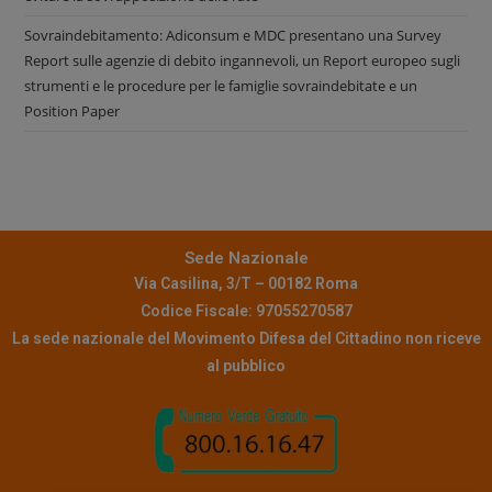
Sovraindebitamento: Adiconsum e MDC presentano una Survey
Report sulle agenzie di debito ingannevoli, un Report europeo sugli
strumenti e le procedure per le famiglie sovraindebitate e un
Position Paper
Sede Nazionale
Via Casilina, 3/T – 00182 Roma
Codice Fiscale: 97055270587
La sede nazionale del Movimento Difesa del Cittadino non riceve
al pubblico