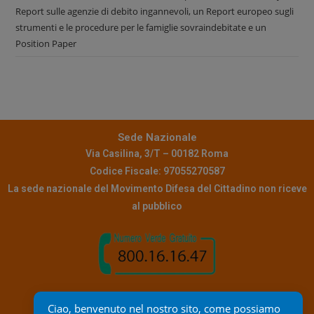
Report sulle agenzie di debito ingannevoli, un Report europeo sugli
strumenti e le procedure per le famiglie sovraindebitate e un
Position Paper
Sede Nazionale
Via Casilina, 3/T – 00182 Roma
Codice Fiscale: 97055270587
La sede nazionale del Movimento Difesa del Cittadino non riceve
al pubblico
Contatti
Ciao, benvenuto nel nostro sito, come possiamo 