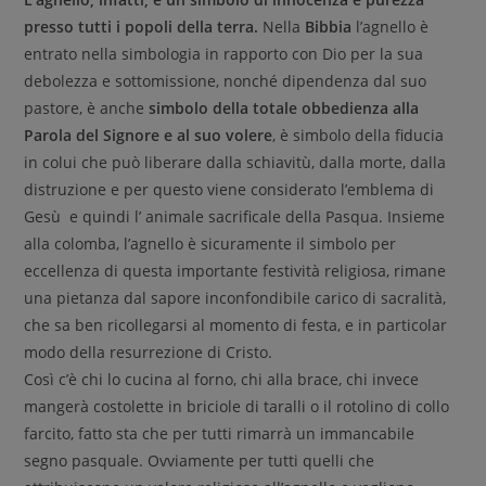
presso tutti i popoli della terra.
Nella
Bibbia
l’agnello è
entrato nella simbologia in rapporto con Dio per la sua
debolezza e sottomissione, nonché dipendenza dal suo
pastore, è anche
simbolo della totale obbedienza alla
Parola del Signore e al suo volere
, è simbolo della fiducia
in colui che può liberare dalla schiavitù, dalla morte, dalla
distruzione e per questo viene considerato l’emblema di
Gesù e quindi l’ animale sacrificale della Pasqua. Insieme
alla colomba, l’agnello è sicuramente il simbolo per
eccellenza di questa importante festività religiosa, rimane
una pietanza dal sapore inconfondibile carico di sacralità,
che sa ben ricollegarsi al momento di festa, e in particolar
modo della resurrezione di Cristo.
Così c’è chi lo cucina al forno, chi alla brace, chi invece
mangerà costolette in briciole di taralli o il rotolino di collo
farcito, fatto sta che per tutti rimarrà un immancabile
segno pasquale. Ovviamente per tutti quelli che