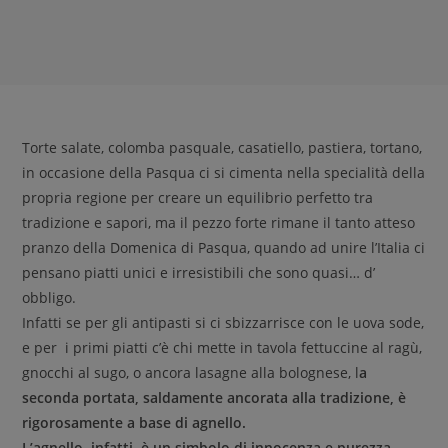
Torte salate, colomba pasquale, casatiello, pastiera, tortano,
in occasione della Pasqua ci si cimenta nella specialità della
propria regione per creare un equilibrio perfetto tra
tradizione e sapori, ma il pezzo forte rimane il tanto atteso
pranzo della Domenica di Pasqua, quando ad unire l’Italia ci
pensano piatti unici e irresistibili che sono quasi… d’
obbligo.
Infatti se per gli antipasti si ci sbizzarrisce con le uova sode,
e per i primi piatti c’è chi mette in tavola fettuccine al ragù,
gnocchi al sugo, o ancora lasagne alla bolognese, l
a
seconda portata, saldamente ancorata alla tradizione, è
rigorosamente a base di agnello.
L’agnello, infatti, è un
simbolo di innocenza e purezza