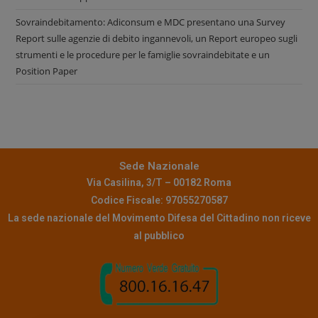
Sovraindebitamento: Adiconsum e MDC presentano una Survey
Report sulle agenzie di debito ingannevoli, un Report europeo sugli
strumenti e le procedure per le famiglie sovraindebitate e un
Position Paper
Sede Nazionale
Via Casilina, 3/T – 00182 Roma
Codice Fiscale: 97055270587
La sede nazionale del Movimento Difesa del Cittadino non riceve
al pubblico