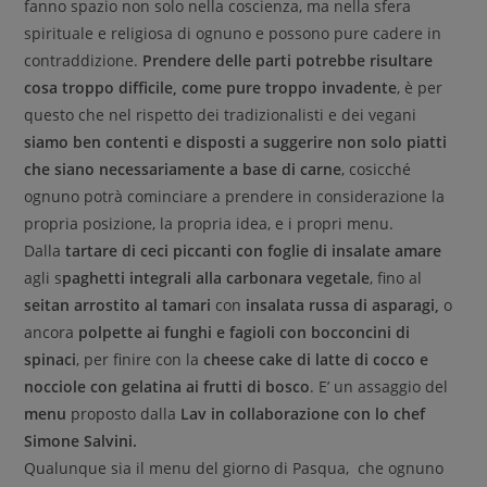
fanno spazio non solo nella coscienza, ma nella sfera
spirituale e religiosa di ognuno e possono pure cadere in
contraddizione.
Prendere delle parti potrebbe risultare
cosa troppo difficile, come pure troppo invadente
, è per
questo che nel rispetto dei tradizionalisti e dei vegani
siamo ben contenti e disposti a suggerire non solo piatti
che siano necessariamente a base di carne
, cosicché
ognuno potrà cominciare a prendere in considerazione la
propria posizione, la propria idea, e i propri menu.
Dalla
tartare di ceci piccanti con foglie di insalate amare
agli s
paghetti integrali alla carbonara vegetale
, fino al
seitan arrostito al tamari
con
insalata russa di asparagi,
o
ancora
polpette ai funghi e fagioli con bocconcini di
spinaci
, per finire con la
cheese cake di latte di cocco e
nocciole con gelatina ai frutti di bosco
. E’ un assaggio del
menu
proposto dalla
Lav in collaborazione con lo chef
Simone Salvini.
Qualunque sia il menu del giorno di Pasqua, che ognuno