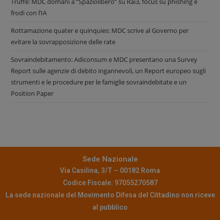
Truffe: MDC domani a “Spaziolibero” su Rai3, focus su phishing e
frodi con l’IA
Rottamazione quater e quinquies: MDC scrive al Governo per
evitare la sovrapposizione delle rate
Sovraindebitamento: Adiconsum e MDC presentano una Survey
Report sulle agenzie di debito ingannevoli, un Report europeo sugli
strumenti e le procedure per le famiglie sovraindebitate e un
Position Paper
Sede Nazionale
Via Casilina, 3/T – 00182 Roma
Codice Fiscale: 97055270587
La sede nazionale del Movimento Difesa del Cittadino non riceve
al pubblico