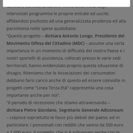
familiare considerando che meno della metà degli
intervistati programma le proprie entrate ed uscite,
affidandosi piuttosto ad una generalizzata prudenza ed alla
parsimonia nelle spese quotidiane.
“Questo progetto –
dichiara Antonio Longo, Presidente del
Movimento Difesa del Cittadino (MDC)
– assume una certa
importanza in un momento di difficoltà del nostro Paese e i
nostri sportelli di assistenza, collocati presso le varie sedi
territoriali, hanno evidenziato proprio questa situazione di
disagio. Riteniamo che le Associazioni dei consumatori
debbano farsi carico anche di questo ed essere coinvolte in
progetti come “Linea Terza Età” rappresenta una cosa
importante anche per noi”.
“Il periodo di recessione che stiamo attraversando –
dichiara Pietro Giordano, Segretario Generale Adiconsum
– colpisce soprattutto le fasce più deboli del paese, ed in
particolare, i pensionati con redditi che vanno da 500 euro
a 1.000 euro. Il progetto, che si è sviluppato anche con le