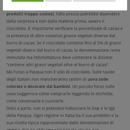
Per quel che riguarda l’Uovo di Pasqua
attenzione ai
prodotti troppo costosi,
l’alto prezzo potrebbe dipendere
dalla sorpresa e non dalla materia prima, ovvero il
cioccolato. E’ importante verificare la percentuale di cacao e
la presenza di altre sostanze grasse vegetali diverse dal
burro di cacao. Se il cioccolato contiene fino al 5% di grassi
vegetali diversi dal burro di cacao, la denominazione resta
immutata ma l’etichettatura deve contenere la dizione:
“contiene altri grassi vegetali oltre al burro di cacao”.
Ma l’uovo a Pasqua non è solo di cioccolato. Sulle tavole
degli italiani non mancheranno cestini di
uova sode
colorate e decorate dai bambini
. Un piccolo focus sulle
uova suggerisce come comprarle leggendo le etichette,
come conservarle e cucinarle.
Dolci a parte, non si potevano tralasciare le Dop e le Igp
della Pasqua. Ogni regione in Italia ha il suo prodotto e la
sua ricetta tipica rappresentate dalle denominazioni di
origine. Noi ne abbiamo selezionate alcune per