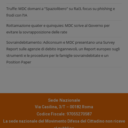
Truffe: MDC domani a “Spaziolibero” su Rai3, focus su phishing e
frodi con l’IA
Rottamazione quater e quinquies: MDC scrive al Governo per
evitare la sovrapposizione delle rate
Sovraindebitamento: Adiconsum e MDC presentano una Survey
Report sulle agenzie di debito ingannevoli, un Report europeo sugli
strumenti e le procedure per le famiglie sovraindebitate e un
Position Paper
Sede Nazionale
Via Casilina, 3/T – 00182 Roma
Codice Fiscale: 97055270587
La sede nazionale del Movimento Difesa del Cittadino non riceve