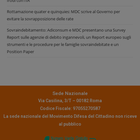
frodi con l’IA
Rottamazione quater e quinquies: MDC scrive al Governo per
evitare la sovrapposizione delle rate
Sovraindebitamento: Adiconsum e MDC presentano una Survey
Report sulle agenzie di debito ingannevoli, un Report europeo sugli
strumenti e le procedure per le famiglie sovraindebitate e un
Position Paper
Sede Nazionale
Via Casilina, 3/T – 00182 Roma
Codice Fiscale: 97055270587
La sede nazionale del Movimento Difesa del Cittadino non riceve
al pubblico