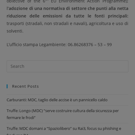
obiective of the 6
EU Environment Action Programme);
l
’adozione di una normativa di settore che punti alla netta
riduzione delle emissioni da tutte le fonti principali:
trasporti (stradali, non stradali e navali), agricoltura e uso di
solventi.
L’ufficio stampa Legambiente: 06.86268376 – 53 – 99
Recent Posts
Carburanti: MDC, taglio delle accise è un pannicello caldo
Truffe: Longo (MDC) “serve costruire cultura della sicurezza per
fermare le frodi”
Truffe: MDC domani a “Spaziolibero” su Rai3, focus su phishing e