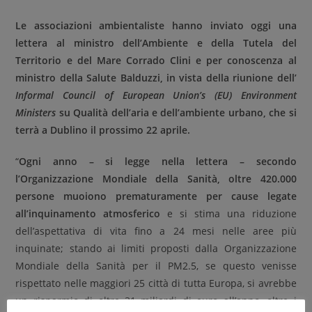
Le associazioni ambientaliste hanno inviato oggi una
lettera al ministro dell’Ambiente e della Tutela del
Territorio e del Mare Corrado Clini e per conoscenza al
ministro della Salute Balduzzi, in vista della riunione dell’
Informal Council of European Union’s (EU) Environment
Ministers
su Qualità dell’aria e dell’ambiente urbano, che si
terrà a Dublino il prossimo 22 aprile.
“
Ogni anno – si legge nella lettera – secondo
l’Organizzazione Mondiale della Sanità, oltre 420.000
persone muoiono prematuramente per cause legate
all’inquinamento atmosferico
e si stima una riduzione
dell’aspettativa di vita fino a 24 mesi nelle aree più
inquinate;
stando ai limiti proposti dalla Organizzazione
Mondiale della Sanità per il PM2.5, se questo venisse
rispettato nelle maggiori 25 città di tutta Europa, si avrebbe
un risparmio di oltre 31 miliardi di euro all’anno, oltre i