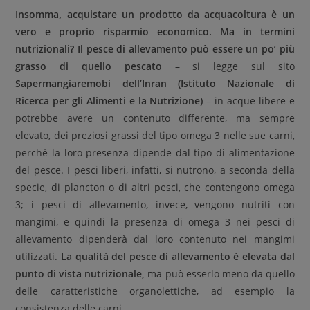
Insomma, acquistare un prodotto da acquacoltura è un
vero e proprio risparmio economico. Ma in termini
nutrizionali? Il pesce di allevamento può essere un po’ più
grasso di quello pescato
– si legge sul sito
Sapermangiaremobi dell’Inran (Istituto Nazionale di
Ricerca per gli Alimenti e la Nutrizione)
– in acque libere e
potrebbe avere un contenuto differente, ma sempre
elevato, dei preziosi grassi del tipo omega 3 nelle sue carni,
perché la loro presenza dipende dal tipo di alimentazione
del pesce. I pesci liberi, infatti, si nutrono, a seconda della
specie, di plancton o di altri pesci, che contengono omega
3; i pesci di allevamento, invece, vengono nutriti con
mangimi, e quindi la presenza di omega 3 nei pesci di
allevamento dipenderà dal loro contenuto nei mangimi
utilizzati.
La qualità del pesce di allevamento è elevata dal
punto di vista nutrizionale,
ma può esserlo meno da quello
delle caratteristiche organolettiche, ad esempio la
consistenza delle carni.