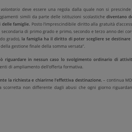
 volontario
deve essere una regola dalla quale non si prescinde
giamenti simili da parte delle istituzioni scolastiche
diventano d
i delle famiglie.
Posto l’imprescindibile diritto alla gratuità d’acces
a e secondaria di primo grado e primo, secondo e terzo anno dei cor
ondo grado),
la famiglia ha il diritto di poter scegliere se destinare
 della gestione finale della somma versata”.
ò riguardare in nessun caso lo svolgimento ordinario di attivi
venti di ampliamento dell’offerta formativa.
te la richiesta e chiarirne l’effettiva destinazione
, – continua M
ca scorretta non differente dagli abusi che ogni giorno riguarda