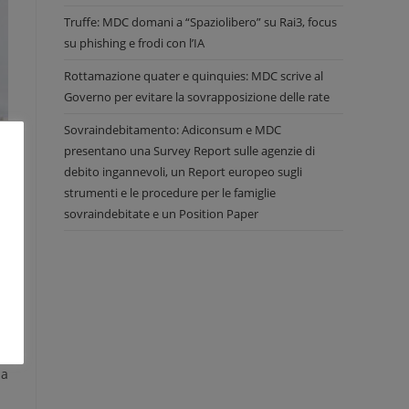
Truffe: MDC domani a “Spaziolibero” su Rai3, focus
su phishing e frodi con l’IA
Rottamazione quater e quinquies: MDC scrive al
Governo per evitare la sovrapposizione delle rate
Sovraindebitamento: Adiconsum e MDC
io
presentano una Survey Report sulle agenzie di
debito ingannevoli, un Report europeo sugli
ra
strumenti e le procedure per le famiglie
to
sovraindebitate e un Position Paper
ra
ta
ta
 a
no
na