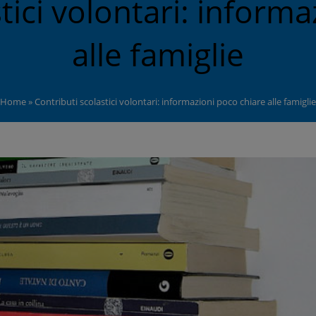
tici volontari: inform
alle famiglie
Home
»
Contributi scolastici volontari: informazioni poco chiare alle famiglie