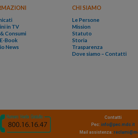
RMAZIONI
CHI SIAMO
icati
Le Persone
ini in TV
Mission
i & Consumi
Statuto
 E-Book
Storia
vio News
Trasparenza
Dove siamo – Contatti
Contatti
Pec:
info@pec.mdc.it
Mail assistenza:
reclami@md