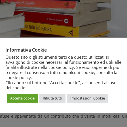
ri è già tempo di pensare nuovamente all’iscrizione a scuola. Propr
Informativa Cookie
, campeggiano in bella vista i bollettini prestampati con la dicitu
Questo sito o gli strumenti terzi da questo utilizzati si
samento che oscilla tra i 50 e i 100 euro a famiglia.
Seppur sia sta
avvalgono di cookie necessari al funzionamento ed utili alle
finalità illustrate nella cookie policy. Se vuoi saperne di più
re del MIUR nel mese di marzo che il contributo ha una natu
o negare il consenso a tutti o ad alcuni cookie, consulta la
tico chiarisce alle famiglie questo aspetto, presentando la richies
cookie policy
.
à inevitabilmente pesanti ricadute sulla formazione e sulla vi
Cliccando sul bottone "Accetta cookie", acconsenti all’uso
dei cookie.
Accetta cookie
Rifiuta tutti
Impostazioni Cookie
sto atteggiamento e invita piuttosto i cittadini a continuare
ono infatti molte le segnalazioni che in questi giorni arriva
onfuse e spaventate da un contributo che diventa in molti casi u