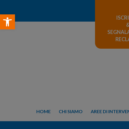
Open toolbar
ISCR
SEGNALA
REC
HOME
CHI SIAMO
AREE DI INTERV