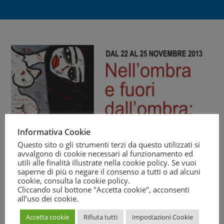
Informativa Cookie
Questo sito o gli strumenti terzi da questo utilizzati si
avvalgono di cookie necessari al funzionamento ed
utili alle finalità illustrate nella cookie policy. Se vuoi
saperne di più o negare il consenso a tutti o ad alcuni
cookie, consulta la
cookie policy
.
Cliccando sul bottone "Accetta cookie", acconsenti
In occasione della Giornata Mondiale contro la violenza
all’uso dei cookie.
sulle donne, il
Movimento Difesa del Cittadino di Modica
,
Accetta cookie
Rifiuta tutti
Impostazioni Cookie
insieme ad altre associazioni del territorio, organizza tre