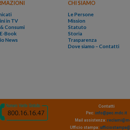
RMAZIONI
CHI SIAMO
icati
Le Persone
ini in TV
Mission
i & Consumi
Statuto
 E-Book
Storia
vio News
Trasparenza
Dove siamo – Contatti
Contatti
Pec:
info@pec.mdc.it
Mail assistenza:
reclami@md
Ufficio stampa:
ufficiostampa