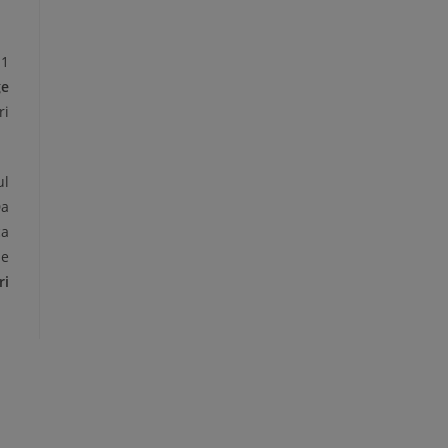
 1
ge
ri
ul
Da
ca
 e
ri