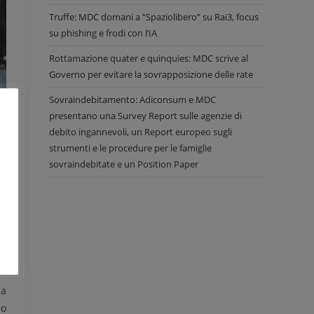
Truffe: MDC domani a “Spaziolibero” su Rai3, focus
su phishing e frodi con l’IA
Rottamazione quater e quinquies: MDC scrive al
Governo per evitare la sovrapposizione delle rate
Sovraindebitamento: Adiconsum e MDC
presentano una Survey Report sulle agenzie di
debito ingannevoli, un Report europeo sugli
strumenti e le procedure per le famiglie
sovraindebitate e un Position Paper
la
no