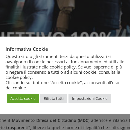
Informativa Cookie
Questo sito o gli strumenti terzi da questo utilizzati si
avvalgono di cookie necessari al funzionamento ed utili alle
finalità illustrate nella cookie policy. Se vuoi saperne di più
o negare il consenso a tutti o ad alcuni cookie, consulta la
cookie policy
.
Cliccando sul bottone "Accetta cookie", acconsenti all’uso
dei cookie.
Accetta cookie
Rifiuta tutti
Impostazioni Cookie
he il
Movimento Difesa del Cittadino (MDC)
aderisce e rilancia 
ie trasparenti”,
libere da quelle forme di illegalità che sottraggo