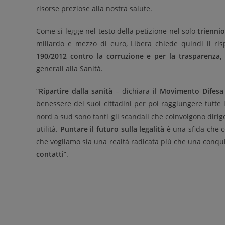
risorse preziose alla nostra salute.
Come si legge nel testo della petizione nel solo
trienni
miliardo e mezzo di euro, Libera chiede quindi il risp
190/2012 contro la corruzione e per la trasparenza,
generali alla Sanità.
“
Ripartire dalla sanità
– dichiara il
Movimento Difesa 
benessere dei suoi cittadini per poi raggiungere tutte 
nord a sud sono tanti gli scandali che coinvolgono dirige
utilità.
Puntare il futuro sulla legalità
è una sfida che c
che vogliamo sia una realtà radicata più che una conqu
contatti
”.