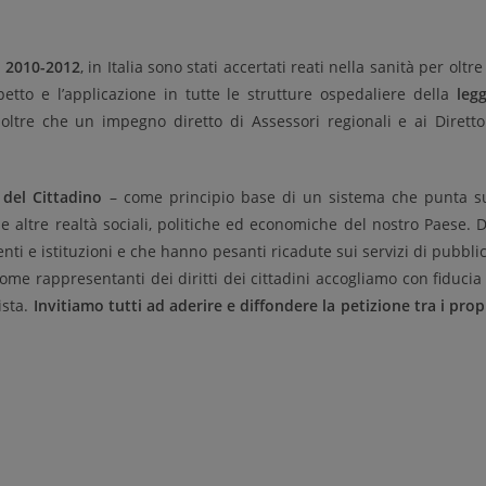
o 2010-2012
, in Italia sono stati accertati reati nella sanità per oltre
etto e l’applicazione in tutte le strutture ospedaliere della
leg
oltre che un impegno diretto di Assessori regionali e ai Diretto
del Cittadino
– come principio base di un sistema che punta s
le altre realtà sociali, politiche ed economiche del nostro Paese. 
nti e istituzioni e che hanno pesanti ricadute sui servizi di pubbli
ome rappresentanti dei diritti dei cittadini accogliamo con fiducia
ista.
Invitiamo tutti ad aderire e diffondere la petizione tra i prop