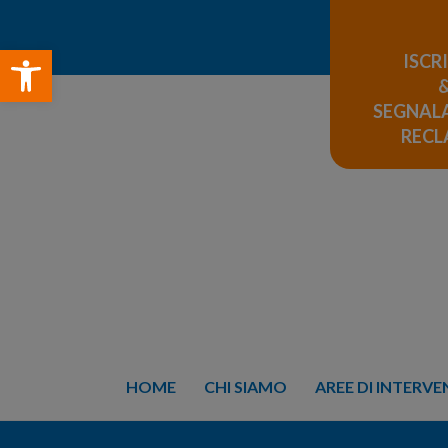
Open toolbar
ISCR
SEGNALA
REC
HOME
CHI SIAMO
AREE DI INTERV