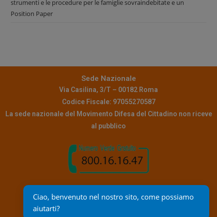
strumenti e le procedure per le famiglie sovraindebitate e un
Position Paper
Sede Nazionale
Via Casilina, 3/T – 00182 Roma
Codice Fiscale: 97055270587
La sede nazionale del Movimento Difesa del Cittadino non riceve
al pubblico
Contatti
Ciao, benvenuto nel nostro sito, come possiamo 
Pec:
info@pec.mdc.it
aiutarti?
Mail assistenza:
reclami@mdc.it