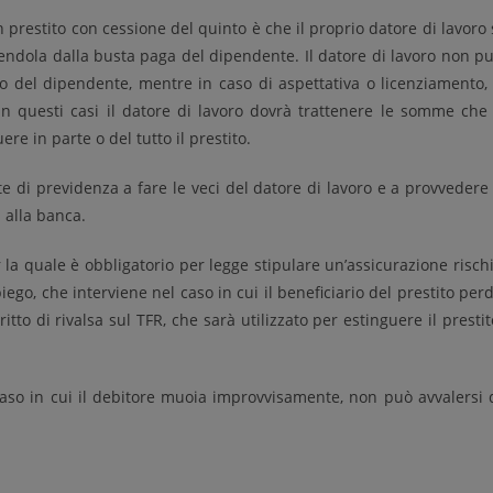
 prestito con cessione del quinto è che il proprio datore di lavoro 
nendola dalla busta paga del dipendente. Il datore di lavoro non p
into del dipendente, mentre in caso di aspettativa o licenziamento,
n questi casi il datore di lavoro dovrà trattenere le somme che 
e in parte o del tutto il prestito.
te di previdenza a fare le veci del datore di lavoro e a provvedere
 alla banca.
r la quale è obbligatorio per legge stipulare un’assicurazione risch
iego, che interviene nel caso in cui il beneficiario del prestito per
itto di rivalsa sul TFR, che sarà utilizzato per estinguere il prestit
l caso in cui il debitore muoia improvvisamente, non può avvalersi 