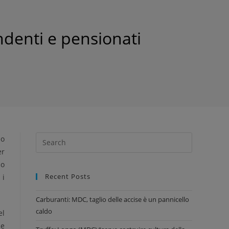
ndenti e pensionati
mo
er
io
Recent Posts
 i
Carburanti: MDC, taglio delle accise è un pannicello
caldo
el
he