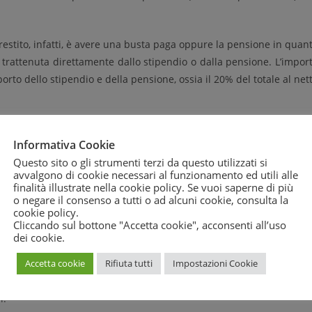
prestito, infatti, è avere una busta paga oppure la pensione in quan
à trattenuta direttamente dallo stipendio o dalla pensione. L’impor
to dello stipendio e della pensione, ossia il 20% del totale al net
nche i neoassunti con contratto a tempo indeterminato da almeno t
Informativa Cookie
sta tipologia di prestito anche a dipendenti con contratti atipici,
Questo sito o gli strumenti terzi da questo utilizzati si
o non superi quella del contratto.
avvalgono di cookie necessari al funzionamento ed utili alle
finalità illustrate nella cookie policy. Se vuoi saperne di più
mesi e massima di 10 anni. Nel caso in cui il richiedente sia 
o negare il consenso a tutti o ad alcuni cookie, consulta la
entro l’ottantacinquesimo anno di età. Se previsto, il limite massi
cookie policy
.
Cliccando sul bottone "Accetta cookie", acconsenti all’uso
dei cookie.
quale possono accedere anche i protestati, ossia coloro che in passa
i e il cui nome è ancora segnalato nel registro del Crif. Le modali
Accetta cookie
Rifiuta tutti
Impostazioni Cookie
 garanzia per la banca, che quindi può concedere l’accesso al credi
i.