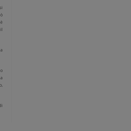
si
uò
 è
il
 a
io
da
o,
di