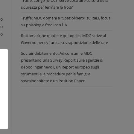
Truffe: Longo (MDC) “serve costruire cultura della
sicurezza per fermare le frodi”
Truffe: MDC domani a “Spaziolibero” su Rai3, focus
to
su phishing e frodi con l’IA
to
to
Rottamazione quater e quinquies: MDC scrive al
Governo per evitare la sovrapposizione delle rate
Sovraindebitamento: Adiconsum e MDC
re
presentano una Survey Report sulle agenzie di
 a
debito ingannevoli, un Report europeo sugli
strumenti e le procedure per le famiglie
sovraindebitate e un Position Paper
un
mo
to
tà
to