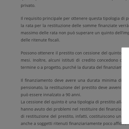
privato.
Il requisito principale per ottenere questa tipologia di 
la rata per la restituzione delle somme finanziate verr
massimo delle rata non può superare un quinto dell’impor
delle ritenute fiscali.
Possono ottenere il prestito con cessione del quinto a
mesi. Inoltre, alcuni istituti di credito concedono que
termine o a progetto, purché la durata del finanziament
Il finanziamento deve avere una durata minima di 24 
pensionato, la restituzione del prestito deve avvenire 
può essere innalzato a 90 anni.
La cessione del quinto è una tipologia di prestito alla 
hanno avuto dei problemi nel restituire dei finanziament
di restituzione del prestito, infatti, costituiscono una
anche a soggetti ritenuti finanziariamente poco affidabil