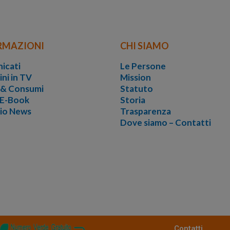
RMAZIONI
CHI SIAMO
icati
Le Persone
ini in TV
Mission
i & Consumi
Statuto
 E-Book
Storia
vio News
Trasparenza
Dove siamo – Contatti
Contatti