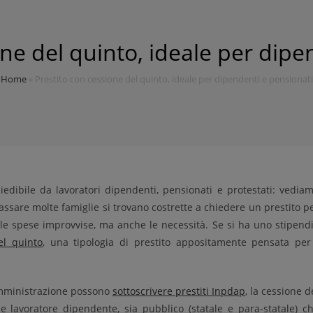
one del quinto, ideale per dipe
Home
»
Prestito con cessione del quinto, ideale per dipendenti e pensionati
iedibile da lavoratori dipendenti, pensionati e protestati: vedia
assare molte famiglie si trovano costrette a chiedere un prestito p
 le spese improvvise, ma anche le necessità. Se si ha uno stipend
el quinto
, una tipologia di prestito appositamente pensata per
amministrazione possono
sottoscrivere prestiti Inpdap
, la cessione d
 lavoratore dipendente, sia pubblico (statale e para-statale) c