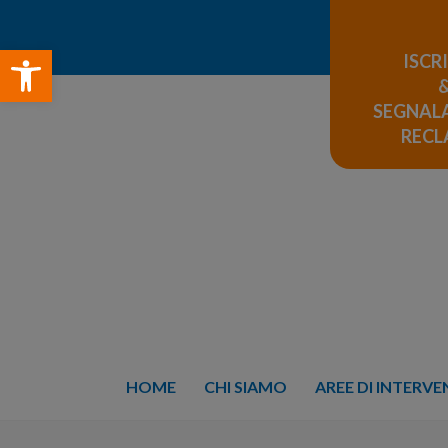
Open toolbar
ISCR
SEGNALA
REC
HOME
CHI SIAMO
AREE DI INTERV