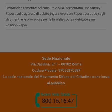
Sovraindebitamento: Adiconsum e MDC presentano una Survey
Report sulle agenzie di debito ingannevoli, un Report europeo sugli
strumenti e le procedure per le famiglie sovraindebitate e un
Position Paper
Sede Nazionale
Via Casilina, 3/T – 00182 Roma
Codice Fiscale: 97055270587
La sede nazionale del Movimento Difesa del Cittadino non riceve
al pubblico