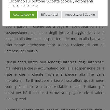
Cliccando sul bottone "Accetta cookie", acconsenti
all’uso dei cookie.
Qual è il contraltare della questione? Che il Fondo ricopre
solo una minima parte degli interessi attivi sulle rate da
Accetta cookie
Rifiuta tutti
Impostazioni Cookie
pagare, lasciando al contraente il peso delle altre spese. In
poche parole, il cliente dovrà pagare i cosiddetti «oneri di
sospensione», che sono degli interessi aggiuntivi che si
pagano alla fine della sospensione del mutuo alla banca di
riferimento: attenzione però, a non confonderli con gli
interessi del mutuo.
Questi oneri, infatti, non sono
“gli interessi degli interessi”
,
ma interessi che si accumulano con la la sospensione delle
rate e che il cliente inizierà a pagare alla fine della
moratoria. Se il mutuo è a tasso fisso allora questi oneri
sono più alti, se è a tasso variabile questi risultano più
bassi perché il cliente si ritroverà a pagare solo il valore
dello spread.
Secondo la legge, infatti, per i mutui a tasso variabile (dove i