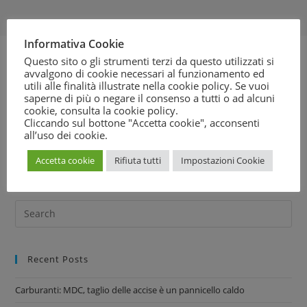
Informativa Cookie
Questo sito o gli strumenti terzi da questo utilizzati si
avvalgono di cookie necessari al funzionamento ed
L’etichetta nutrizionale a semaforo adottata dalla Gran
utili alle finalità illustrate nella cookie policy. Se vuoi
Bretagna divide anche i consumatori. In questa intervista
saperne di più o negare il consenso a tutti o ad alcuni
cookie, consulta la
cookie policy
.
Antonio Longo, presidente del Movimento Difesa del
Cliccando sul bottone "Accetta cookie", acconsenti
Cittadino (MDC), spiega i motivi del no dell’associazione a
all’uso dei cookie.
questo nuovo sistema di etichettatura per gli alimenti.
Accetta cookie
Rifiuta tutti
Impostazioni Cookie
Leggi l’articolo
Recent Posts
Carburanti: MDC, taglio delle accise è un pannicello caldo