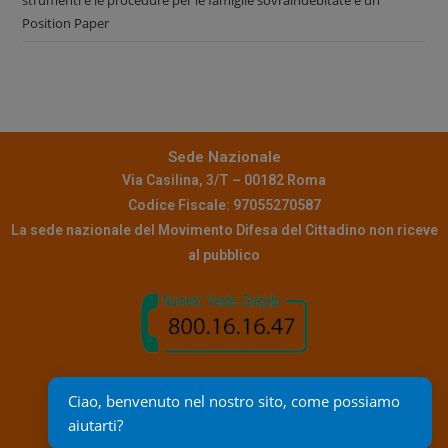
Position Paper
Sede Nazionale
Via Casilina, 3/T – 00182 Roma
Codice Fiscale: 97055270587
La sede nazionale del Movimento Difesa del Cittadino non riceve
al pubblico
Contatti
Ciao, benvenuto nel nostro sito, come possiamo 
Pec:
info@pec.mdc.it
aiutarti?
Mail assistenza:
reclami@mdc.it