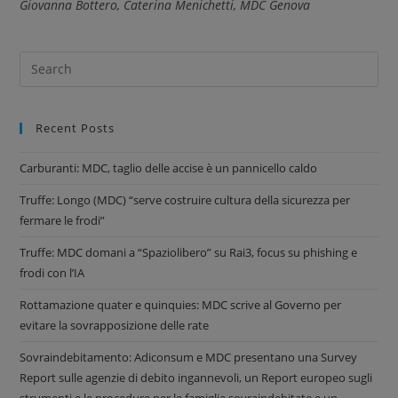
Giovanna Bottero, Caterina Menichetti, MDC Genova
Recent Posts
Carburanti: MDC, taglio delle accise è un pannicello caldo
Truffe: Longo (MDC) “serve costruire cultura della sicurezza per
fermare le frodi”
Truffe: MDC domani a “Spaziolibero” su Rai3, focus su phishing e
frodi con l’IA
Rottamazione quater e quinquies: MDC scrive al Governo per
evitare la sovrapposizione delle rate
Sovraindebitamento: Adiconsum e MDC presentano una Survey
Report sulle agenzie di debito ingannevoli, un Report europeo sugli
strumenti e le procedure per le famiglie sovraindebitate e un