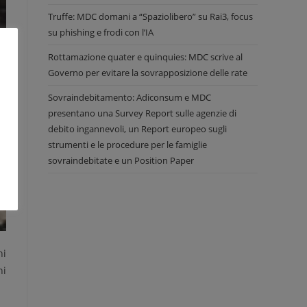
Truffe: MDC domani a “Spaziolibero” su Rai3, focus
su phishing e frodi con l’IA
Rottamazione quater e quinquies: MDC scrive al
Governo per evitare la sovrapposizione delle rate
Sovraindebitamento: Adiconsum e MDC
presentano una Survey Report sulle agenzie di
debito ingannevoli, un Report europeo sugli
strumenti e le procedure per le famiglie
sovraindebitate e un Position Paper
ni
ni