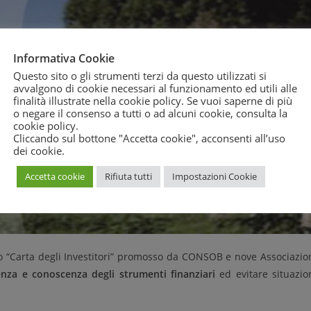
Informativa Cookie
Questo sito o gli strumenti terzi da questo utilizzati si
avvalgono di cookie necessari al funzionamento ed utili alle
finalità illustrate nella cookie policy. Se vuoi saperne di più
o negare il consenso a tutti o ad alcuni cookie, consulta la
cookie policy
.
Cliccando sul bottone "Accetta cookie", acconsenti all’uso
dei cookie.
Accetta cookie
Rifiuta tutti
Impostazioni Cookie
to “Carta degli Investitori” promosso da CONSOB e nove Associazio
enza e conoscenza degli strumenti finanziari
ed evitare situazio