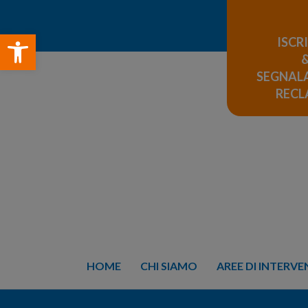
Open toolbar
ISCR
SEGNALA
REC
HOME
CHI SIAMO
AREE DI INTERV