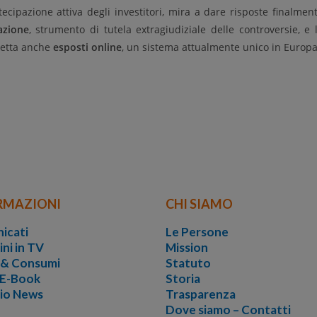
cipazione attiva degli investitori, mira a dare risposte finalmen
azione
, strumento di tutela extragiudiziale delle controversie, e 
iretta anche
esposti online
, un sistema attualmente unico in Europa
RMAZIONI
CHI SIAMO
icati
Le Persone
ini in TV
Mission
i & Consumi
Statuto
 E-Book
Storia
vio News
Trasparenza
Dove siamo – Contatti