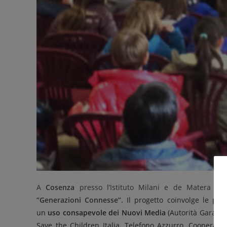
A
Cosenza
presso l’Istituto Milani e de Matera si
“Generazioni Connesse”.
Il progetto coinvolge le pri
un
uso consapevole dei Nuovi Media
(Autorità Garante 
Save the Children Italia, Telefono Azzurro, Cooperativ