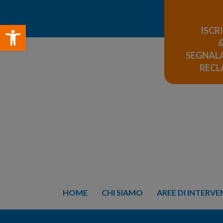
Open toolbar
ISCR
SEGNALA
REC
HOME
CHI SIAMO
AREE DI INTERV