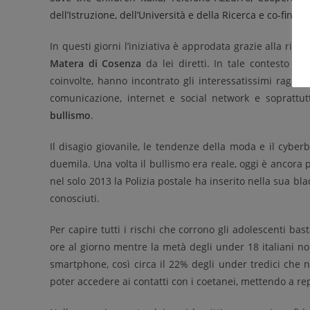
dell’Istruzione, dell’Università e della Ricerca e co-fin
In questi giorni l’iniziativa è approdata grazie alla rich
Matera di Cosenza
da lei diretti. In tale contesto gl
coinvolte, hanno incontrato gli interessatissimi ragazz
comunicazione, internet e social network e soprattut
bullismo
.
Il disagio giovanile, le tendenze della moda e il cyberb
duemila. Una volta il bullismo era reale, oggi è ancora 
nel solo 2013 la Polizia postale ha inserito nella sua bla
conosciuti.
Per capire tutti i rischi che corrono gli adolescenti ba
ore al giorno mentre la metà degli under 18 italiani no
smartphone, così circa il 22% degli under tredici che n
poter accedere ai contatti con i coetanei, mettendo a repe