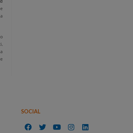
ad
 e
za
to
i,
na
re
SOCIAL