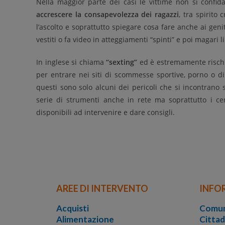
Nella maggior parte dei casi le vittime non si confid
accrescere la consapevolezza dei ragazzi
, tra spirito 
l’ascolto e soprattutto spiegare cosa fare anche ai genit
vestiti o fa video in atteggiamenti “spinti” e poi magari li
In inglese si chiama
“sexting”
ed è estremamente rischios
per entrare nei siti di scommesse sportive, porno o di 
questi sono solo alcuni dei pericoli che si incontrano 
serie di strumenti anche in rete ma soprattutto i cen
disponibili ad intervenire e dare consigli.
AREE DI INTERVENTO
INFO
Acquisti
Comun
Alimentazione
Cittad