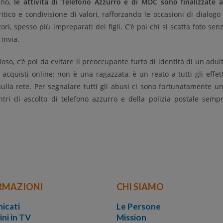
ano,
le attività di Telefono Azzurro e di MDC sono finalizzate 
critico e condivisione di valori, rafforzando le occasioni di dialogo
ori, spesso più impreparati dei figli. C’è poi chi si scatta foto sen
 invia.
o, c’è poi da evitare il preoccupante furto di identità di un adul
acquisti online: non è una ragazzata, è un reato a tutti gli effett
sulla rete. Per segnalare tutti gli abusi ci sono fortunatamente u
tri di ascolto di telefono azzurro e della polizia postale semp
RMAZIONI
CHI SIAMO
icati
Le Persone
ini in TV
Mission