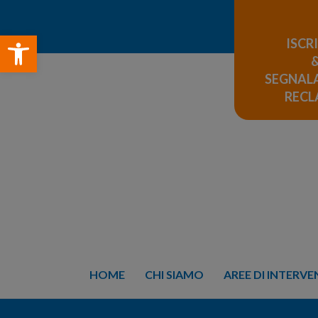
Open toolbar
ISCR
SEGNALA
REC
HOME
CHI SIAMO
AREE DI INTERV