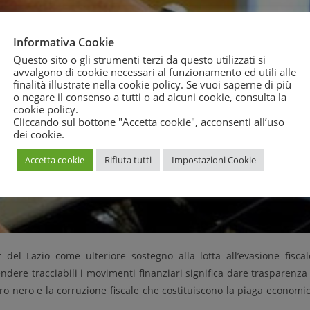
Informativa Cookie
Questo sito o gli strumenti terzi da questo utilizzati si
avvalgono di cookie necessari al funzionamento ed utili alle
finalità illustrate nella cookie policy. Se vuoi saperne di più
o negare il consenso a tutti o ad alcuni cookie, consulta la
cookie policy
.
Cliccando sul bottone "Accetta cookie", acconsenti all’uso
dei cookie.
Accetta cookie
Rifiuta tutti
Impostazioni Cookie
el Lazio come ulteriore sostegno alla lotta all’evasione fiscal
endere tracciabili i movimenti finanziari significa dare trasparenza
o nero e la corruzione fiscale che costituiscono la piaga economi