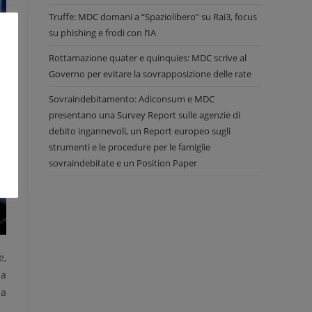
Truffe: MDC domani a “Spaziolibero” su Rai3, focus
su phishing e frodi con l’IA
Rottamazione quater e quinquies: MDC scrive al
Governo per evitare la sovrapposizione delle rate
Sovraindebitamento: Adiconsum e MDC
presentano una Survey Report sulle agenzie di
debito ingannevoli, un Report europeo sugli
strumenti e le procedure per le famiglie
sovraindebitate e un Position Paper
e,
 a
ca