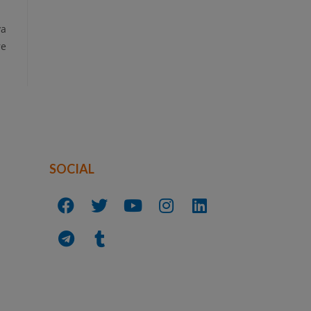
va
re
SOCIAL