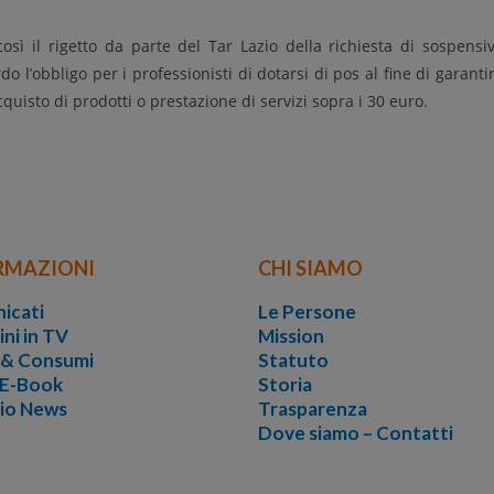
ì il rigetto da parte del Tar Lazio della richiesta di sospensi
o l’obbligo per i professionisti di dotarsi di pos al fine di garanti
cquisto di prodotti o prestazione di servizi sopra i 30 euro.
RMAZIONI
CHI SIAMO
icati
Le Persone
ini in TV
Mission
i & Consumi
Statuto
 E-Book
Storia
vio News
Trasparenza
Dove siamo – Contatti