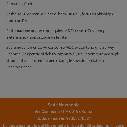
fermare le frodi”
Truffe: MDC domani a “Spaziolibero” su Rai3, focus su phishing e
frodi con l’IA
Rottamazione quater e quinquies: MDC scrive al Governo per
evitare la sovrapposizione delle rate
Sovraindebitamento: Adiconsum e MDC presentano una Survey
Report sulle agenzie di debito ingannevoli, un Report europeo sugli
strumenti e le procedure per le famiglie sovraindebitate e un
Position Paper
Sede Nazionale
Via Casilina, 3/T – 00182 Roma
Codice Fiscale: 97055270587
La sede nazionale del Movimento Difesa del Cittadino non riceve