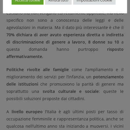
Più della metà degli intervistati ritiene che le tutele
esistano ma non vengano correttamente applicate, ma nello
specifico non sono a conoscenza delle leggi e delle
agevolazioni in materia. Ma il dato più interessante è che il
70% dichiara di aver avuto esperienza diretta o indiretta
di discriminazione di genere a lavoro, 8 donne su 10
a
questa domanda hanno purtroppo
risposto
affermativamente.
Politiche rivolte alle famiglie
come l’ampliamento e il
miglioramento dei servizi per l’infanzia, un
potenziamento
delle istituzioni
che promuovono la parità di genere ma
soprattutto una
svolta culturale e sociale
: queste le
possibili soluzioni proposte dai cittadini.
A
livello europeo
l’Italia è agli ultimi posti per tasso di
occupazione femminile e rappresentanza politica, anche se
qualcosa nell’ultimo anno sta iniziando a muoversi. I vicini