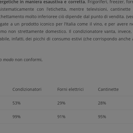
ergetiche in maniera esaustiva e corretta.
Frigoriferi, freezer, for
istematicamente con l’etichetta, mentre televisioni, cantinette
ichettamento molto inferioree ciò dipende dal punto di vendita. (ve
egate a un prodotto iconico per l’Italia come il vino, e per avere n
mo non strettamente domestico. Il condizionatore vanta, invece, 
bile, infatti, dei picchi di consumo estivi (che corrispondo anche 
rio modo
non conformi,
Condizionatori
Forni elettrici
Cantinette
53%
29%
28%
99%
91%
95%