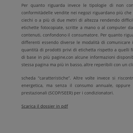
Per quanto riguarda invece le tipologie di non conf
conformitàdelle vendite nei negozi riguardano più che a
ciechi o a più di due metri di altezza rendendo difficil
etichette fotocopiate, scritte a mano o al computer dal
contenuti, confondono il consumatore. Per quanto riguar
differenti essendo diverse le modalità di comunicare i
quantità di prodotti privi di etichetta rispetto a quelli
di base in più pagine,con alcune informazioni disponibi
stessa pagina ma più in basso, altre reperibili con un cl
scheda “caratteristiche”. Altre volte invece si risco
energetica, ma senza il consumo annuale, oppure pr
prestazionali (SCOP/SEER) per i condizionatori.
Scarica il dossier in pdf