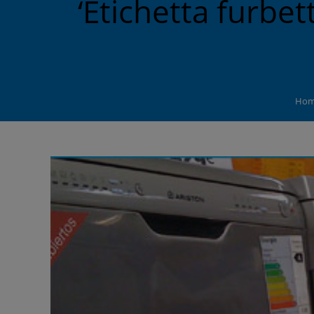
‘Etichetta furbe
Ho