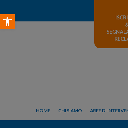
Open toolbar
ISCR
SEGNALA
REC
HOME
CHI SIAMO
AREE DI INTERV