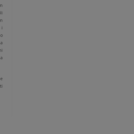
on
li
in
 i
no
la
ni
la
se
ti