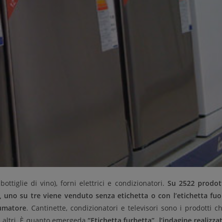
bottiglie di vino), forni elettrici e condizionatori.
Su 2522 prodot
e, uno su
tre viene venduto senza etichetta o con l’etichetta fuo
sumatore
. Cantinette, condizionatori e televisori sono i prodotti c
li altri. È quanto emergeda
“Etichetta furbetta”, l’indagine realizza