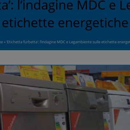
tta’: l’indagine MDC e 
etichette energetiche
me
»
‘Etichetta furbetta’: l’indagine MDC e Legambiente sulle etichette energe