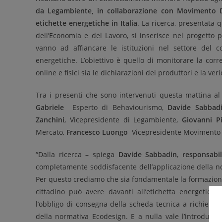
da Legambiente, in collaborazione con Movimento Dif
etichette energetiche in Italia
. La ricerca, presentata
dell’Economia e del Lavoro, si inserisce nel progetto p
vanno ad affiancare le istituzioni nel settore del 
energetiche. L’obiettivo è quello di monitorare la corre
online e fisici sia le dichiarazioni dei produttori e la veri
Tra i presenti che sono intervenuti questa mattina a
Gabriele
­ Esperto di Behaviourismo,
Davide Sabbad
Zanchini
, Vicepresidente di Legambiente,
Giovanni Pi
Mercato,
Francesco Luongo
­ Vicepresidente Movimento 
“Dalla ricerca – spiega
Davide Sabbadin
,
responsabi
completamente soddisfacente dell’applicazione della n
Per questo crediamo che sia fondamentale la formazione 
cittadino può avere davanti all’etichetta energetica
l’obbligo di consegna della scheda tecnica a richiesta
della normativa Ecodesign. E a nulla vale l’introduzio