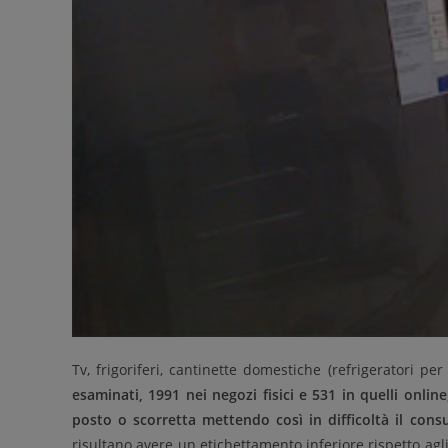
Tv, frigoriferi, cantinette domestiche (refrigeratori per 
esaminati, 1991 nei negozi fisici e 531 in quelli onlin
posto o scorretta mettendo così in difficoltà il con
risultano avere un etichettamento inferiore rispetto ag