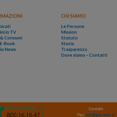
RMAZIONI
CHI SIAMO
icati
Le Persone
ini in TV
Mission
i & Consumi
Statuto
 E-Book
Storia
vio News
Trasparenza
Dove siamo – Contatti
Contatti
Pec:
info@pec.mdc.it