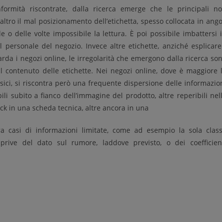
ormità riscontrate, dalla ricerca emerge che le principali n
ltro il mal posizionamento dell’etichetta, spesso collocata in ango
e o delle volte impossibile la lettura. È poi possibile imbattersi 
 personale del negozio. Invece altre etichette, anziché esplicare
da i negozi online, le irregolarità che emergono dalla ricerca so
l contenuto delle etichette. Nei negozi online, dove è maggiore 
 fisici, si riscontra però una frequente dispersione delle informazio
li subito a fianco dell’immagine del prodotto, altre reperibili nel
ick in una scheda tecnica, altre ancora in una
ntra casi di informazioni limitate, come ad esempio la sola clas
ive del dato sul rumore, laddove previsto, o dei coefficien