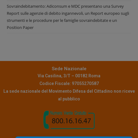
Sovraindebitamento: Adiconsum e MDC presentano una Survey
Report sulle agenzie di debito ingannevoli, un Report europeo sugli
strumenti e le procedure per le famiglie sovraindebitate e un
Position Paper
Sede Nazionale
Via Casilina, 3/T – 00182 Roma
Codice Fiscale: 97055270587
La sede nazionale del Movimento Difesa del Cittadino non riceve
al pubblico