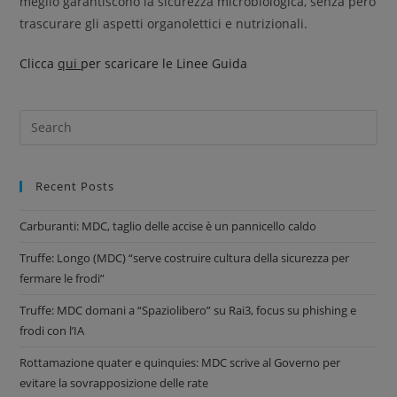
meglio garantiscono la sicurezza microbiologica, senza però
trascurare gli aspetti organolettici e nutrizionali.
Clicca
qui
per scaricare le Linee Guida
Recent Posts
Carburanti: MDC, taglio delle accise è un pannicello caldo
Truffe: Longo (MDC) “serve costruire cultura della sicurezza per
fermare le frodi”
Truffe: MDC domani a “Spaziolibero” su Rai3, focus su phishing e
frodi con l’IA
Rottamazione quater e quinquies: MDC scrive al Governo per
evitare la sovrapposizione delle rate