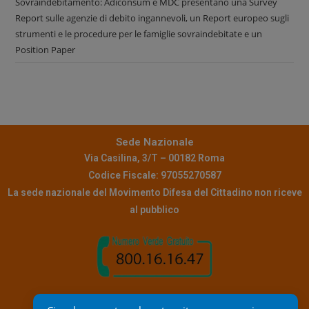
Sovraindebitamento: Adiconsum e MDC presentano una Survey
Report sulle agenzie di debito ingannevoli, un Report europeo sugli
strumenti e le procedure per le famiglie sovraindebitate e un
Position Paper
Sede Nazionale
Via Casilina, 3/T – 00182 Roma
Codice Fiscale: 97055270587
La sede nazionale del Movimento Difesa del Cittadino non riceve
al pubblico
Contatti