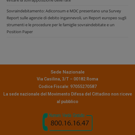
Sovraindebitamento: Adiconsum e MDC presentano una Survey
Report sulle agenzie di debito ingannevoli, un Report europeo sugli
strumenti e le procedure per le famiglie sovraindebitate e un
Position Paper
Sede Nazionale
Via Casilina, 3/T – 00182 Roma
Codice Fiscale: 97055270587
La sede nazionale del Movimento Difesa del Cittadino non riceve
al pubblico