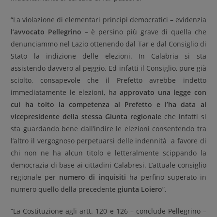
“La violazione di elementari principi democratici – evidenzia
l’avvocato Pellegrino
– è persino più grave di quella che
denunciammo nel Lazio ottenendo dal Tar e dal Consiglio di
Stato la indizione delle elezioni. In Calabria si sta
assistendo davvero al peggio. Ed infatti il Consiglio, pure già
sciolto, consapevole che il Prefetto avrebbe indetto
immediatamente le elezioni, ha
approvato una legge con
cui ha tolto la competenza al Prefetto e l’ha data al
vicepresidente della stessa Giunta regionale
che infatti si
sta guardando bene dall’indire le elezioni consentendo tra
l’altro il vergognoso perpetuarsi delle indennità a favore di
chi non ne ha alcun titolo e letteralmente scippando la
democrazia di base ai cittadini Calabresi. L’attuale consiglio
regionale per
numero di inquisiti
ha perfino superato in
numero quello della precedente
giunta Loiero
”.
“La Costituzione agli artt. 120 e 126 – conclude Pellegrino –