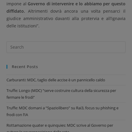
impone al
Governo di intervenire e lo abbiamo per questo
diffidato.
Altrimenti dovrà ancora una volta pensarci il
giudice amministrativo davanti alla protervia e all’ignavia
delle istituzioni”.
Recent Posts
Carburanti: MDC, taglio delle accise è un pannicello caldo
Truffe: Longo (MDC) “serve costruire cultura della sicurezza per
fermare le frodi”
Truffe: MDC domani a “Spaziolibero” su Rai3, focus su phishing e
frodi con l’IA
Rottamazione quater e quinquies: MDC scrive al Governo per
evitare la sovrapposizione delle rate