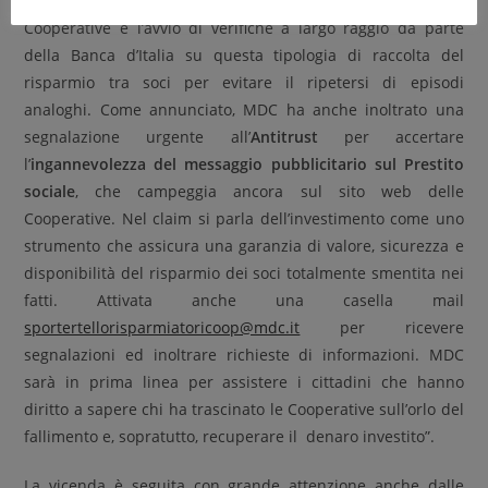
rivedere la disciplina normativa
dei prestiti alle
Cooperative e l’avvio di verifiche a largo raggio da parte
della Banca d’Italia su questa tipologia di raccolta del
risparmio tra soci per evitare il ripetersi di episodi
analoghi. Come annunciato, MDC ha anche inoltrato una
segnalazione urgente all’
Antitrust
per accertare
l’
ingannevolezza del messaggio pubblicitario sul Prestito
sociale
, che campeggia ancora sul sito web delle
Cooperative. Nel claim si parla dell’investimento come uno
strumento che assicura una garanzia di valore, sicurezza e
disponibilità del risparmio dei soci totalmente smentita nei
fatti. Attivata anche una casella mail
sportertellorisparmiatoricoop@mdc.it
per ricevere
segnalazioni ed inoltrare richieste di informazioni. MDC
sarà in prima linea per assistere i cittadini che hanno
diritto a sapere chi ha trascinato le Cooperative sull’orlo del
fallimento e, sopratutto, recuperare il denaro investito”.
La vicenda è seguita con grande attenzione anche dalle