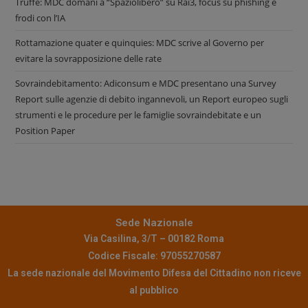
Truffe: MDC domani a “Spaziolibero” su Rai3, focus su phishing e
frodi con l’IA
Rottamazione quater e quinquies: MDC scrive al Governo per
evitare la sovrapposizione delle rate
Sovraindebitamento: Adiconsum e MDC presentano una Survey
Report sulle agenzie di debito ingannevoli, un Report europeo sugli
strumenti e le procedure per le famiglie sovraindebitate e un
Position Paper
Sede Nazionale
Via Casilina, 3/T – 00182 Roma
Codice Fiscale: 97055270587
La sede nazionale del Movimento Difesa del Cittadino non riceve
al pubblico