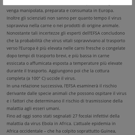
su come la carne di animali selvatici importata illegalmente
venga manipolata, preparata e consumata in Europa.
Inoltre gli scienziati non sanno per quanto tempo il virus
sopravviva nella carne o nei prodotti di origine animale.
Nonostante tali incertezze gli esperti dell’EFSA concludono
che la probabilità che virus vitali sopravvivano al trasporto
verso l’Europa è più elevata nelle carni fresche o congelate
dopo tempi di trasporto brevi, e più bassa in carne
essiccata o affumicata esposta a temperature più elevate
durante il trasporto. Aggiungono poi che la cottura
completa (a 100° C) uccide il virus.
In una relazione successiva, l’EFSA esaminerà il rischio
derivante dalle specie animali che possono ospitare il virus
e i fattori che determinano il rischio di trasmissione della
malattia agli esseri umani.
Fino ad oggi sono stati segnalati 27 focolai infettivi della
malattia da virus Ebola in Africa. L’attuale epidemia in
Africa occidentale – che ha colpito soprattutto Guinea,