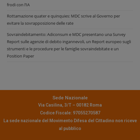
frodi con l’IA
Rottamazione quater e quinquies: MDC scrive al Governo per
evitare la sovrapposizione delle rate
Sovraindebitamento: Adiconsum e MDC presentano una Survey
Report sulle agenzie di debito ingannevoli, un Report europeo sugli
strumenti e le procedure per le famiglie sovraindebitate e un
Position Paper
Sede Nazionale
Via Casilina, 3/T – 00182 Roma
Codice Fiscale: 97055270587
La sede nazionale del Movimento Difesa del Cittadino non riceve
al pubblico