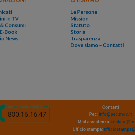
icati
Le Persone
ini in TV
Mission
i & Consumi
Statuto
 E-Book
Storia
vio News
Trasparenza
Dove siamo – Contatti
Contatti
Pec:
info@pec.mdc.it
Mail assistenza:
reclami@md
Ufficio stampa:
ufficiostampa