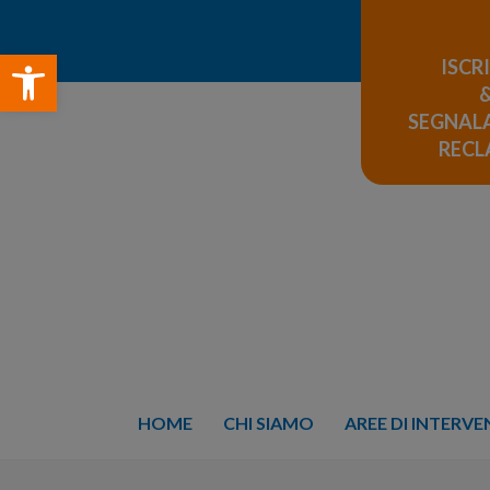
Open toolbar
ISCR
SEGNALA
REC
HOME
CHI SIAMO
AREE DI INTERV