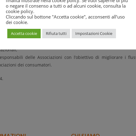
finalità illustrate nella cookie policy. Se vuoi saperne di più
o negare il consenso a tutti o ad alcuni cookie, consulta la
cookie policy
.
azioni inviate dagli intermediari ai clienti in tema di variazio
Cliccando sul bottone "Accetta cookie", acconsenti all’uso
dei cookie.
ili per accedere a sistemi di tutela, tra cui in particolare l’Arbit
Accetta cookie
Rifiuta tutti
Impostazioni Cookie
tivi;
ogrammi di educazione finanziaria esistenti e co-operare con tutte 
nazionali;
ponsabili delle Associazioni con l’obiettivo di migliorare i flus
sociazioni dei consumatori.
4.
RMAZIONI
CHI SIAMO