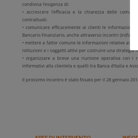
condivisa l’esigenza di:
• accrescere l’efficacia e la chiarezza delle comunic
contrattuali;
• comunicare efficacemente ai clienti le informazioni ut
Bancario Finanziario, anche attraverso incontri (in)forma
• mettere a fattor comune le informazioni relative ai pr
istituzioni e i soggetti attivi per costruire una strategia 
• organizzare a breve una riunione operativa con i res
informativi alla clientela e quelli tra Banca d’Italia e As
Il prossimo incontro è stato fissato per il 28 gennaio 201
AREE DI INTERVENTO
INFO