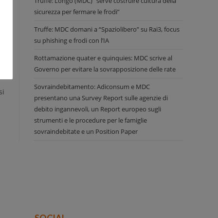
Truffe: Longo (MDC) “serve costruire cultura della
sicurezza per fermare le frodi”
ni
Truffe: MDC domani a “Spaziolibero” su Rai3, focus
su phishing e frodi con l’IA
ro
Rottamazione quater e quinquies: MDC scrive al
le
Governo per evitare la sovrapposizione delle rate
Sovraindebitamento: Adiconsum e MDC
si
presentano una Survey Report sulle agenzie di
debito ingannevoli, un Report europeo sugli
strumenti e le procedure per le famiglie
sovraindebitate e un Position Paper
SOCIAL