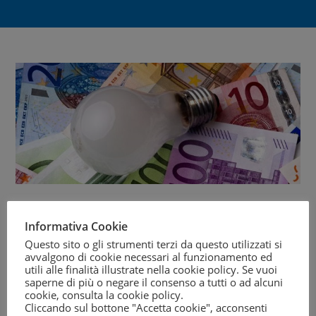
Iren
e le associazioni consumatori
Adiconsum, Adoc,
Confconsumatori, Federconsumatori
e
Movimento Difesa
Informativa Cookie
del Cittadino
, hanno sottoscritto un
protocollo di
Questo sito o gli strumenti terzi da questo utilizzati si
avvalgono di cookie necessari al funzionamento ed
conciliazione,
per gestire l’eventuale contenzioso che
utili alle finalità illustrate nella cookie policy. Se vuoi
dovesse sorgere con i Clienti intestatari di utenze
saperne di più o negare il consenso a tutti o ad alcuni
cookie, consulta la
cookie policy
.
domestiche e non domestiche nei settori gas, energia e
Cliccando sul bottone "Accetta cookie", acconsenti
idrico.