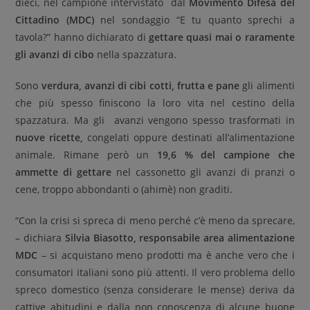
dieci, nel campione intervistato dal
Movimento Difesa del
Cittadino (MDC)
nel sondaggio “E tu quanto sprechi a
tavola?” hanno dichiarato di
gettare quasi mai o raramente
gli avanzi di cibo
nella spazzatura.
Sono
verdura, avanzi di cibi cotti, frutta e pane
gli alimenti
che più spesso finiscono la loro vita nel cestino della
spazzatura. Ma gli avanzi vengono spesso trasformati in
nuove ricette,
congelati oppure destinati all’alimentazione
animale. Rimane però un
19,6 % del campione che
ammette di gettare
nel cassonetto gli avanzi di pranzi o
cene, troppo abbondanti o (ahimè) non graditi.
“Con la crisi si spreca di meno perché c’è meno da sprecare,
– dichiara
Silvia Biasotto, responsabile area alimentazione
MDC
– si acquistano meno prodotti ma è anche vero che i
consumatori italiani sono più attenti. Il vero problema dello
spreco domestico (senza considerare le mense) deriva da
cattive abitudini e dalla non conoscenza di alcune buone