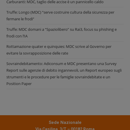
Carburanti: MDC, taglio delle accise è un pannicello caldo
Truffe: Longo (MDC) “serve costruire cultura della sicurezza per
fermare le frodi”
Truffe: MDC domani a “Spaziolibero” su Rai3, focus su phishing e
frodi con l’IA
Rottamazione quater e quinquies: MDC scrive al Governo per
evitare la sovrapposizione delle rate
Sovraindebitamento: Adiconsum e MDC presentano una Survey
Report sulle agenzie di debito ingannevoli, un Report europeo sugli
strumenti e le procedure per le famiglie sovraindebitate e un
Position Paper
Sede Nazionale
Via Casilina, 3/T – 00182 Roma