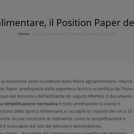
limentare, il Position Paper d
Home
»
Spreco alimentare, il Position Paper del PINPAS
la donazione delle eccedenze della filiera agroalimentare, ridurre 
ition Paper, predisposto dalla segreteria tecnico-scientifica del Piano
sso dal Ministero dell’Ambiente (di seguito PINPAS). Il documento
la semplificazione normativa
è stato predisposto lo scorso 5
zione dello Spreco Alimentare, e raccoglie le risposte dei circa 33
anche alcune necessità di intervento, come la semplificazione e
 è scaricabile dal sito del Ministero dell’Ambiente.
rea Segré –
Presidente del Comitato tecnico-scientifico del Ministero