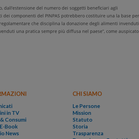
, dall’estensione del numero dei soggetti beneficiari agli
ti dei componenti del PINPAS potrebbero costituire una la base pe
-regolamentare che disciplina la donazione degli alimenti invenduti
 invenduti una pratica sempre più diffusa nel paese”, come auspicato
RMAZIONI
CHI SIAMO
icati
Le Persone
ini in TV
Mission
i & Consumi
Statuto
 E-Book
Storia
vio News
Trasparenza