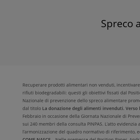
Spreco a
Recuperare prodotti alimentari non venduti, incentivare 
rifiuti biodegradabili: questi gli obiettivi fissati dal Pos
Nazionale di prevenzione dello spreco alimentare promo
dal titolo
La donazione degli alimenti invenduti. Verso 
Febbraio in occasione della Giornata Nazionale di Preven
sui 240 membri della consulta PINPAS. L’atto evidenzia 
l’armonizzazione del quadro normativo di riferimento, ed
COME NASCE
– Nelle premesse del Position Paper, And