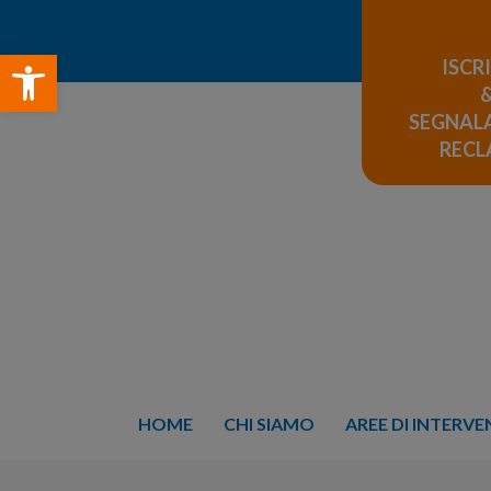
Open toolbar
ISCR
SEGNALA
REC
HOME
CHI SIAMO
AREE DI INTERV