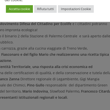
ai fenomeni legati al clima, alle azioni individuali al cambiamento
Accetta cookie
Rifiuta tutti
Impostazioni Cookie
le Italiana,
mostrano gli effetti dei cambiamenti climatici visti dall
he procede lento e inesorabile.
ovimento Difesa del Cittadino per Ecolife
e i cittadini potranno
loro impronta ecologica!
il binario 2 della Stazione di Palermo Centrale e sarà aperto dall
pubblico.
 carrozza, grazie alla cucina viaggiate di Treno Verde,
Fiasconaro e del figlio Mario che realizzeranno una ricetta tipica
tazione.
dentità Territoriale, una risposta alla crisi economica ed
a delle certificazioni di qualità, e della conservazione e tutela dell
ranco Zanna
Direttore regionale di Legambiente, Gigi Mangia
ale dei Chimici,
Pino Gullo
responsabile del dipartimento Green
el territorio,
Mario Indovina,
Slowfood Palermo,
Francesco Citard
esentanti istituzionali regionali e locali
.