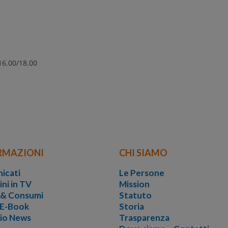
 16.00/18.00
RMAZIONI
CHI SIAMO
icati
Le Persone
ini in TV
Mission
i & Consumi
Statuto
 E-Book
Storia
vio News
Trasparenza