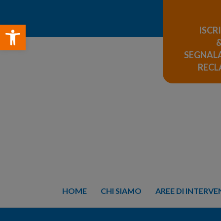
Open toolbar
ISCR
SEGNALA
REC
HOME
CHI SIAMO
AREE DI INTERV