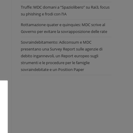
Truffe: MDC domani a “Spaziolibero” su Rai3, focus
su phishing e frodi con l’IA
Rottamazione quater e quinquies: MDC scrive al
Governo per evitare la sovrapposizione delle rate
Sovraindebitamento: Adiconsum e MDC
presentano una Survey Report sulle agenzie di
debito ingannevoli, un Report europeo sugli
strumenti e le procedure per le famiglie
sovraindebitate e un Position Paper