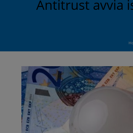
Antitrust avvia 
H