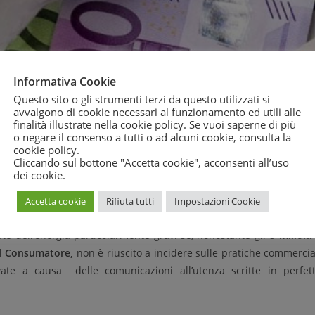
Informativa Cookie
Questo sito o gli strumenti terzi da questo utilizzati si
avvalgono di cookie necessari al funzionamento ed utili alle
ro le società elettriche Beetwin, Acea Energia, Hera ed Eni
s
finalità illustrate nella cookie policy. Se vuoi saperne di più
ttorie sono finalizzate a verificare pratiche scorette:
attivazioni n
o negare il consenso a tutti o ad alcuni cookie, consulta la
cookie policy
.
tori.
Cliccando sul bottone "Accetta cookie", acconsenti all’uso
dei cookie.
pplicazione delle nuove norme del Codice del Consumo – dichia
a del Cittadino (MDC)
– che riconoscono
all’Antitrust pieni poteri
Accetta cookie
Rifiuta tutti
Impostazioni Cookie
beri di energia elettrica e gas e dopo il sostanziale fallimen
ante dell’energia particolarmente gravi se, nonostante gli
8 milioni
el Consumatore,
non è riuscito a incidere sulle pratiche commercia
ivate a causa delle comunicazioni all’utenza scritte in perfet