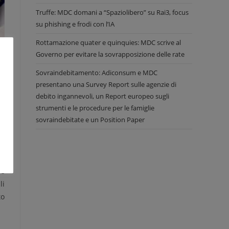
Truffe: MDC domani a “Spaziolibero” su Rai3, focus
su phishing e frodi con l’IA
Rottamazione quater e quinquies: MDC scrive al
Governo per evitare la sovrapposizione delle rate
Sovraindebitamento: Adiconsum e MDC
u
presentano una Survey Report sulle agenzie di
debito ingannevoli, un Report europeo sugli
on
strumenti e le procedure per le famiglie
sovraindebitate e un Position Paper
ra
 a
to
 e
li
to