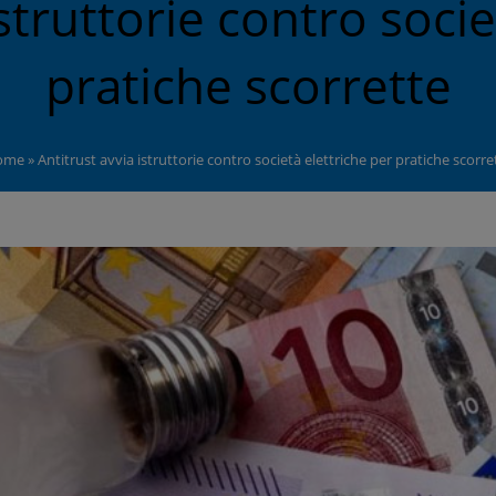
istruttorie contro socie
pratiche scorrette
ome
»
Antitrust avvia istruttorie contro società elettriche per pratiche scorre