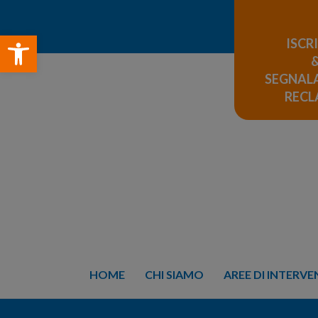
Open toolbar
ISCR
SEGNALA
REC
HOME
CHI SIAMO
AREE DI INTERV