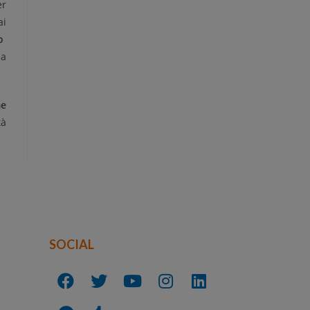
er
ai
o
la
me
tà
SOCIAL