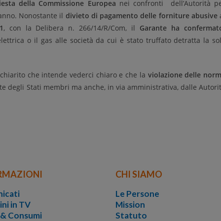
iesta della Commissione Europea
nei confronti dell’Autorità p
 anno. Nonostante il
divieto di pagamento delle forniture abusive
1
, con la Delibera n. 266/14/R/Com, il
Garante ha confermat
ettrica o il gas alle società da cui è stato truffato detratta la so
chiarito che intende vederci chiaro e che la
violazione delle nor
e degli Stati membri ma anche, in via amministrativa, dalle Autori
RMAZIONI
CHI SIAMO
icati
Le Persone
ini in TV
Mission
i & Consumi
Statuto