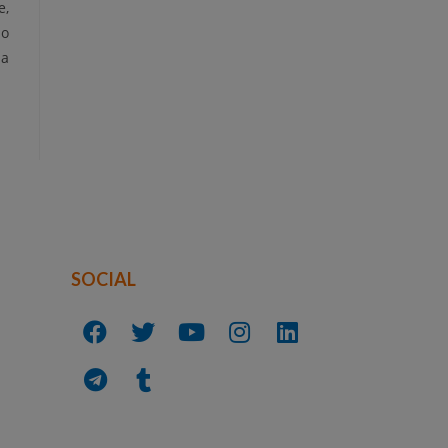
e,
no
ma
SOCIAL