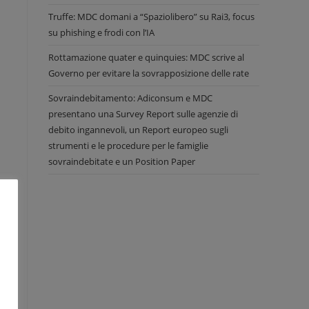
Truffe: MDC domani a “Spaziolibero” su Rai3, focus
su phishing e frodi con l’IA
Rottamazione quater e quinquies: MDC scrive al
Governo per evitare la sovrapposizione delle rate
Sovraindebitamento: Adiconsum e MDC
presentano una Survey Report sulle agenzie di
debito ingannevoli, un Report europeo sugli
strumenti e le procedure per le famiglie
sovraindebitate e un Position Paper