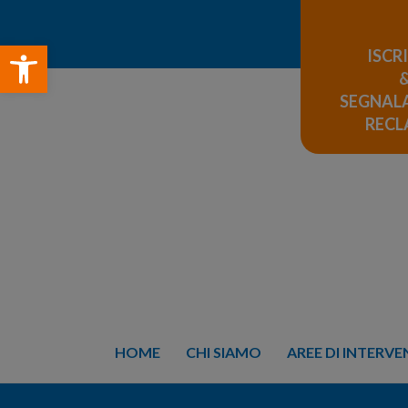
Open toolbar
ISCR
SEGNALA
REC
HOME
CHI SIAMO
AREE DI INTERV