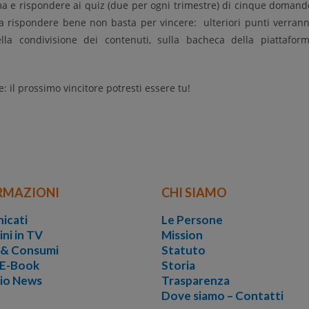
rma e rispondere ai quiz (due per ogni trimestre) di cinque domand
Ma rispondere bene non basta per vincere: ulteriori punti verran
ella condivisione dei contenuti, sulla bacheca della piattafor
e: il prossimo vincitore potresti essere tu!
RMAZIONI
CHI SIAMO
icati
Le Persone
ini in TV
Mission
i & Consumi
Statuto
 E-Book
Storia
vio News
Trasparenza
Dove siamo – Contatti