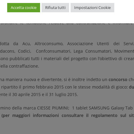
Accetta cookie
Rifiuta tutti
Impostazioni Cookie
al Ministero dello Sviluppo Economico – Direzione Generale per 
 Marchi e diretto alle associazioni dei consumatori aderenti al CN
ofondire le tematiche relative alla contraffazione e informare
otta da Acu, Altroconsumo, Associazione Utenti dei Servi
Codacons, Codici, Confconsumatori, Lega Consumatori, Movimen
o pubblicati tutti i materiali del progetto con l’obiettivo di crea
ella contraffazione.
una maniera nuova e divertente, si è inoltre indetto un
concorso
ch
ipartito il primo febbraio 2015 con le stesse modalità di gioco
: d
e il 30 aprile 2015 e il 31 luglio 2015.
 piumino della marca CIESSE PIUMINI; 1 tablet SAMSUNG Galaxy Tab
h
(per maggiori informazioni consultare il regolamento sul si