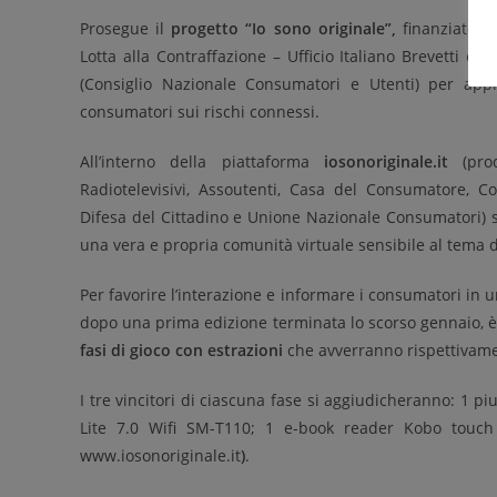
Prosegue il
progetto “Io sono originale”,
finanziato d
Lotta alla Contraffazione – Ufficio Italiano Brevetti e
(Consiglio Nazionale Consumatori e Utenti) per appr
consumatori sui rischi connessi.
All’interno della piattaforma
iosonoriginale.it
(prod
Radiotelevisivi, Assoutenti, Casa del Consumatore, 
Difesa del Cittadino e Unione Nazionale Consumatori) son
una vera e propria comunità virtuale sensibile al tema d
Per favorire l’interazione e informare i consumatori in 
dopo una prima edizione terminata lo scorso gennaio, è r
fasi di gioco con estrazioni
che avverranno rispettivament
I tre vincitori di ciascuna fase si aggiudicheranno: 1
Lite 7.0 Wifi SM-T110; 1 e-book reader Kobo touc
www.iosonoriginale.it
)
.