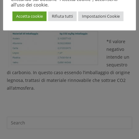
collettività.
all’uso dei cookie.
Risparmio stimato in un anno: circa 10 euro / 168 Kg CO2
Accetta cookie
Rifiuta tutti
Impostazioni Cookie
equivalenti
*Il valore
negativo
intende un
sequestro
di carbonio. In questo caso essendo l’imballaggio di origine
legnosa, trattasi di materiale rinnovabile che sottrae CO2
all’atmosfera.