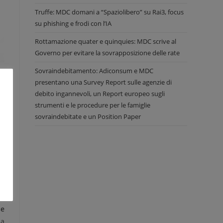
Truffe: MDC domani a “Spaziolibero” su Rai3, focus
su phishing e frodi con l’IA
Rottamazione quater e quinquies: MDC scrive al
Governo per evitare la sovrapposizione delle rate
Sovraindebitamento: Adiconsum e MDC
presentano una Survey Report sulle agenzie di
debito ingannevoli, un Report europeo sugli
strumenti e le procedure per le famiglie
sovraindebitate e un Position Paper
e:
ne
se
la