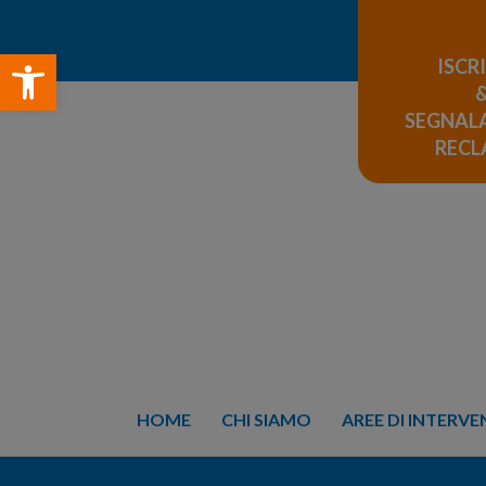
Open toolbar
ISCR
SEGNALA
REC
HOME
CHI SIAMO
AREE DI INTERV