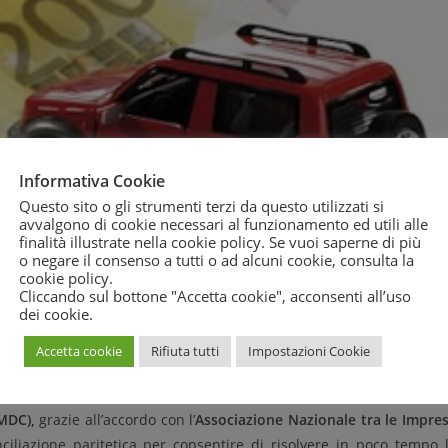
Informativa Cookie
Questo sito o gli strumenti terzi da questo utilizzati si
avvalgono di cookie necessari al funzionamento ed utili alle
finalità illustrate nella cookie policy. Se vuoi saperne di più
o negare il consenso a tutti o ad alcuni cookie, consulta la
cookie policy
.
Cliccando sul bottone "Accetta cookie", acconsenti all’uso
dei cookie.
Accetta cookie
Rifiuta tutti
Impostazioni Cookie
posta commisurata al danno da parte delle compagnie assicurativ
la
conciliazione paritetica,
strumento extragiudiziale di risoluzio
MDC),
grazie all’accordo con l’
Associazione Nazionale tra le Impre
ciliazione paritetica per consentire di risolvere in poco tempo 