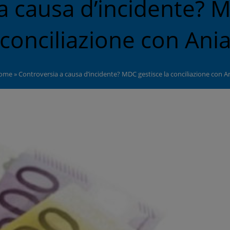
a causa d’incidente? M
conciliazione con Ani
ome
»
Controversia a causa d’incidente? MDC gestisce la conciliazione con A