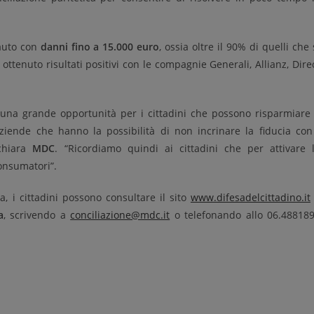
 auto con
danni fino
a 15.000 euro
, ossia oltre il 90% di quelli che 
ottenuto risultati positivi con le compagnie Generali, Allianz, Dire
 una grande opportunità per i cittadini che possono risparmiare
aziende che hanno la possibilità di non incrinare la fiducia con
ichiara
MDC
. “Ricordiamo quindi ai cittadini che per attivare 
consumatori”.
a, i cittadini possono consultare il sito
www.difesadelcittadino.it
a
, scrivendo a
conciliazione@mdc.it
o telefonando allo 06.48818