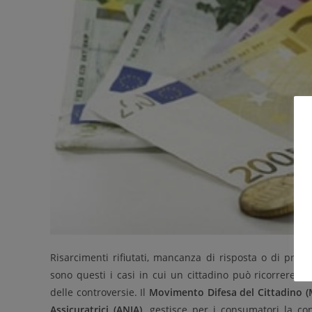
Risarcimenti rifiutati, mancanza di risposta o di pro
sono questi i casi in cui un cittadino può ricorrere al
delle controversie. Il
Movimento Difesa del Cittadino (
Assicuratrici (ANIA),
gestisce per i consumatori la con