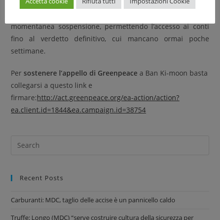
Accetta cookie
Rifiuta tutti
Impostazioni Cookie
staff ha deciso di lavorare rinunciando al suo salario. Il 27
maggio scorso, la Corte di Delhi ha deliberato una
momentanea sospensione, permettendo l’accesso ai conti
fino al verdetto definitivo, cui mancano ormai poche
settimane.
Per
sostenere l’appello di Greenpeace
a Ban Ki-moon basta
collegarsi a questo link e
firmare:
http://act.greenpeace.org/ea-action/action?
ea.client.id=1844&ea.campaign.id=38754
Recent Posts
Carburanti: MDC, taglio delle accise è un pannicello caldo
Truffe: Longo (MDC) “serve costruire cultura della sicurezza per