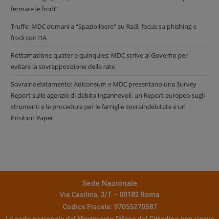
fermare le frodi”
Truffe: MDC domani a “Spaziolibero” su Rai3, focus su phishing e
frodi con l’IA
Rottamazione quater e quinquies: MDC scrive al Governo per
evitare la sovrapposizione delle rate
Sovraindebitamento: Adiconsum e MDC presentano una Survey
Report sulle agenzie di debito ingannevoli, un Report europeo sugli
strumenti e le procedure per le famiglie sovraindebitate e un
Position Paper
Sede Nazionale
Via Casilina, 3/T – 00182 Roma
Codice Fiscale: 97055270587
La sede nazionale del Movimento Difesa del Cittadino non riceve