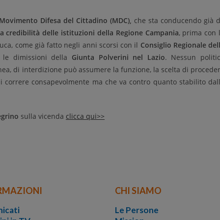
el Movimento Difesa del Cittadino (MDC),
che sta conducendo già 
 la credibilità delle istituzioni della Regione Campania
, prima con 
uca, come già fatto negli anni scorsi con il
Consiglio Regionale del
 le dimissioni della
Giunta Polverini nel Lazio
. Nessun politi
nea, di interdizione può assumere la funzione, la scelta di procede
i correre consapevolmente ma che va contro quanto stabilito dal
egrino
sulla vicenda
clicca qui>>
RMAZIONI
CHI SIAMO
icati
Le Persone