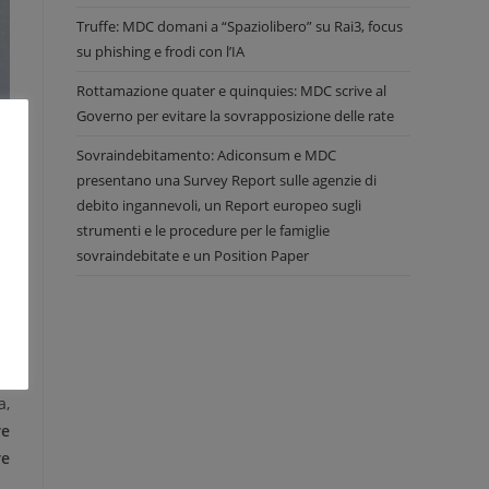
Truffe: MDC domani a “Spaziolibero” su Rai3, focus
su phishing e frodi con l’IA
Rottamazione quater e quinquies: MDC scrive al
Governo per evitare la sovrapposizione delle rate
Sovraindebitamento: Adiconsum e MDC
presentano una Survey Report sulle agenzie di
debito ingannevoli, un Report europeo sugli
strumenti e le procedure per le famiglie
sovraindebitate e un Position Paper
a,
re
re