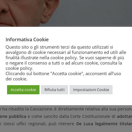
Informativa Cookie
Questo sito o gli strumenti terzi da questo utilizzati si
avvalgono di cookie necessari al funzionamento ed utili alle
finalità illustrate nella cookie policy. Se vuoi saperne di più
o negare il consenso a tutti o ad alcuni cookie, consulta la
cookie policy
.
Cliccando sul bottone "Accetta cookie", acconsenti all’uso
dei cookie.
Accetta cookie
Rifiuta tutti
Impostazioni Cookie
e ha ribadito la Cassazione, è direttamente relativa alla sua person
ione pubblica
e come sancito dalla Corte Costituzionale di
adotta
 stessi uffici regionali, può ritenere
De Luca legalmente titola