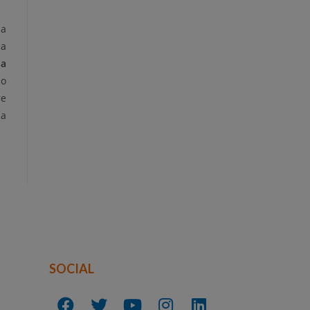
da
la
la
co
re
la
SOCIAL