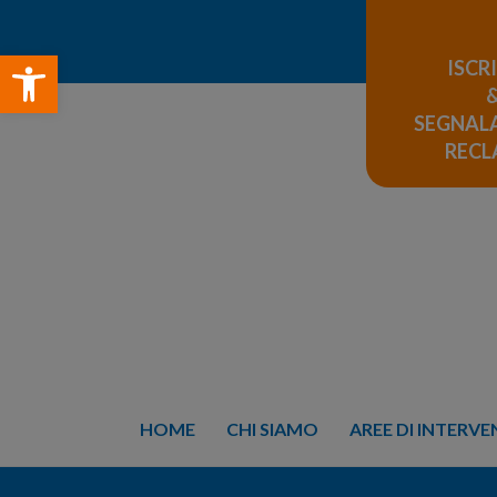
Open toolbar
ISCR
SEGNALA
REC
HOME
CHI SIAMO
AREE DI INTERV