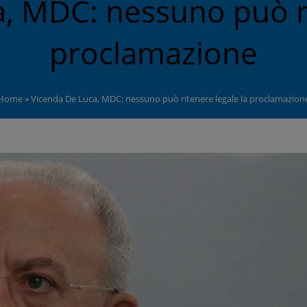
, MDC: nessuno può ri
proclamazione
Home
»
Vicenda De Luca, MDC: nessuno può ritenere legale la proclamazion